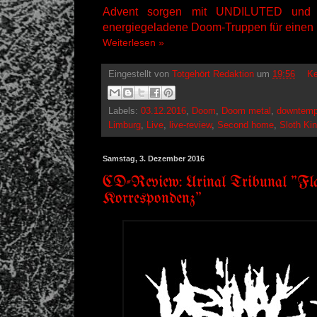
Advent sorgen mit UNDILUTED un
energiegeladene Doom-Truppen für einen 
Weiterlesen »
Eingestellt von
Totgehört Redaktion
um
19:56
Ke
Labels:
03.12.2016
,
Doom
,
Doom metal
,
downtem
Limburg
,
Live
,
live-review
,
Second home
,
Sloth Ki
Samstag, 3. Dezember 2016
CD-Review: Urinal Tribunal "Fla
Korrespondenz"