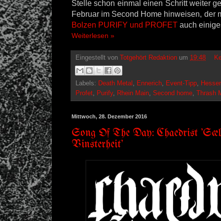
Stelle schon einmal einen Schritt weiter 
Februar im Second Home hinweisen, der 
Bolzen PURIFY und PROFET
auch einiges
Weiterlesen »
Eingestellt von
Totgehört Redaktion
um
19:48
Ke
Labels:
Death Metal
,
Ennerich
,
Event-Tipp
,
Hesse
Profet
,
Purify
,
Rhein Main
,
Second home
,
Thrash 
Mittwoch, 28. Dezember 2016
Song Of The Day: Chaedrist 'Sæli
Vinsterheit'