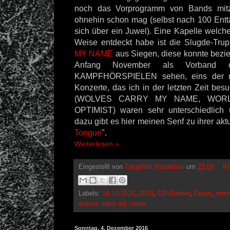
noch das Vorprogramm von Bands mit
ohnehin schon mag (selbst nach 100 Ent
sich über ein Juwel). Eine Kapelle welche
Weise entdeckt habe ist die Slugde-Tr
MY NAME
aus Siegen, diese konnte bezie
Anfang November als Vorband 
KAMPFHÖRSPIELEN sehen, eins der mu
Konzerte, das ich in der letzten Zeit bes
(WOLVES CARRY MY NAME, WORL
OPTIMIST) waren sehr unterschiedlich
dazu gibt es hier meinen Senf zu ihrer akt
Tongue
".
Weiterlesen »
Eingestellt von
Totgehört Redaktion
um
22:03
Ke
Labels:
14.10.2016
,
2016
,
CD-Review
,
Doom
,
mori
wolves carry my name
Sonntag, 4. Dezember 2016