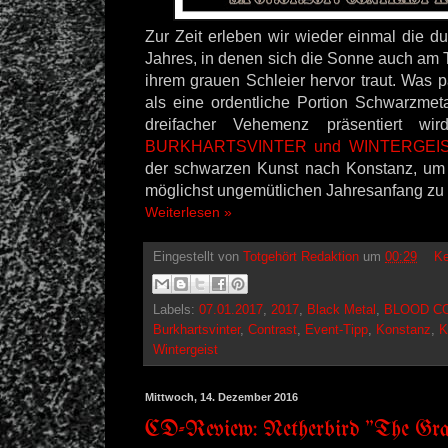
Zur Zeit erleben wir wieder einmal die 
Jahres, in denen sich die Sonne auch am 
ihrem grauen Schleier hervor traut. Was 
als eine ordentliche Portion Schwarzmeta
dreifacher Vehemenz präsentiert 
BURKHARTSVINTER und WINTERGEI
der schwarzen Kunst nach Konstanz, um 
möglichst ungemütlichen Jahresanfang zu 
Weiterlesen »
Eingestellt von
Totgehört Redaktion
um
00:29
Ke
Labels:
07.01.2017
,
2017
,
Black Metal
,
BLOOD C
Burkhartsvinter
,
Contrast
,
Event-Tipp
,
Konstanz
,
K
Wintergeist
Mittwoch, 14. Dezember 2016
CD-Review: Netherbird "The Gr