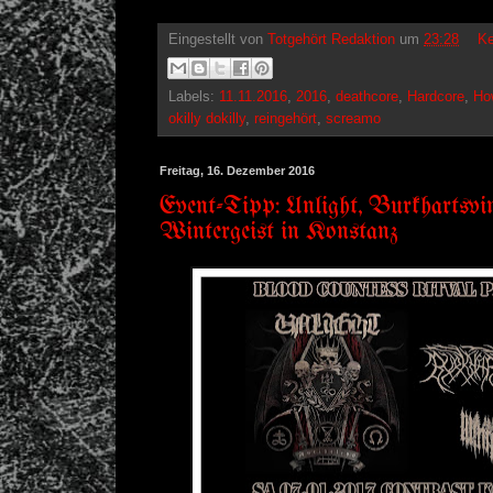
Eingestellt von
Totgehört Redaktion
um
23:28
Ke
Labels:
11.11.2016
,
2016
,
deathcore
,
Hardcore
,
How
okilly dokilly
,
reingehört
,
screamo
Freitag, 16. Dezember 2016
Event-Tipp: Unlight, Burkhartsvi
Wintergeist in Konstanz