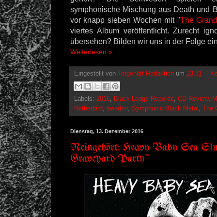
symphonische Mischung aus Death und B
vor knapp sieben Wochen mit "
The Grand
viertes Album veröffentlicht. Zurecht ign
übersehen? Bilden wir uns in der Folge ein 
Weiterlesen »
Eingestellt von
Totgehört Redaktion
um
23:31
Ke
Labels:
2016
,
Black Lodge Records
,
CD-Review
,
M
Netherbird
,
sweden
,
Symphonic Black Metal
,
The 
Dienstag, 13. Dezember 2016
Reingehört: Heavy Baby Sea Slu
Graveyard Party"