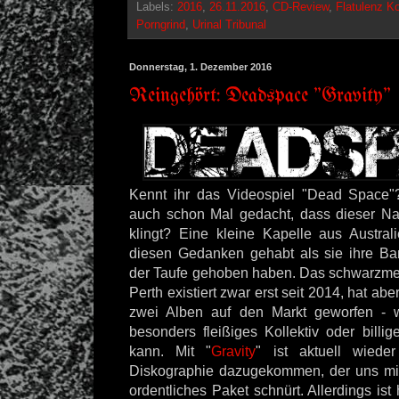
Labels:
2016
,
26.11.2016
,
CD-Review
,
Flatulenz K
Porngrind
,
Urinal Tribunal
Donnerstag, 1. Dezember 2016
Reingehört: Deadspace "Gravity"
Kennt ihr das Videospiel "Dead Space"?
auch schon Mal gedacht, dass dieser N
klingt? Eine kleine Kapelle aus Austra
diesen Gedanken gehabt als sie ihre B
der Taufe gehoben haben. Das schwarzmeta
Perth existiert zwar erst seit 2014, hat abe
zwei Alben auf den Markt geworfen - 
besonders fleißiges Kollektiv oder bill
kann. Mit "
Gravity
" ist aktuell wiede
Diskographie dazugekommen, der uns mit
ordentliches Paket schnürt. Allerdings ist 