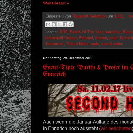
Weiterlesen »
Eingestellt von
Totgehört Redaktion
um
13:41
Ke
Labels:
2016
,
Bands Of The Year
,
batushka
,
Black
deathspell Omega
,
Editorial
,
Mantar
,
mgla
,
Revel I
Testament
,
Thrash Metal
,
uada
,
zeal & ardor
Donnerstag, 29. Dezember 2016
Event-Tipp: Purify & Profet im
Ennerich
Auch wenn die Januar-Auflage des monat
in Ennerich noch aussteht (
wir berichteten