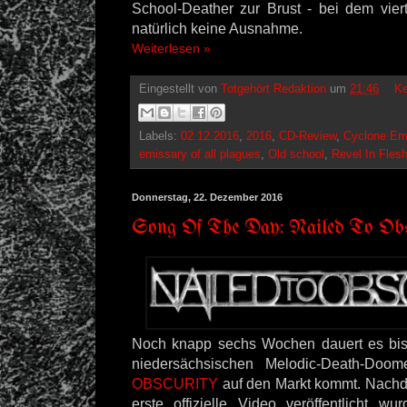
School-Deather zur Brust - bei dem vie
natürlich keine Ausnahme.
Weiterlesen »
Eingestellt von
Totgehört Redaktion
um
21:46
Ke
Labels:
02.12.2016
,
2016
,
CD-Review
,
Cyclone Em
emissary of all plagues
,
Old school
,
Revel In Fles
Donnerstag, 22. Dezember 2016
Song Of The Day: Nailed To Obsc
Noch knapp sechs Wochen dauert es bi
niedersächsischen Melodic-Death-Do
OBSCURITY
auf den Markt kommt. Nachde
erste offizielle Video veröffentlicht w