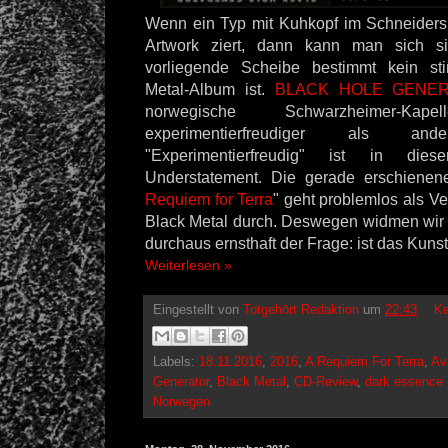
Wenn ein Typ mit Kuhkopf im Schneidersi
Artwork ziert, dann kann man sich si
vorliegende Scheibe bestimmt kein st
Metal-Album ist.
BLACK HOLE GENE
norwegische Schwarzheimer-Ka
experimentierfreudiger als and
"Experimentierfreudig" ist in dies
Understatement. Die gerade erschienen
Requiem for Terra
" geht problemlos als Ve
Black Metal durch. Deswegen widmen wir 
durchaus ernsthaft der Frage: ist das Kun
Weiterlesen »
Eingestellt von
Totgehört Redaktion
um
22:43
Ke
Labels:
18.11.2016
,
2016
,
A Requiem For Terra
,
Av
Generator
,
Black Metal
,
CD-Review
,
dark essence 
Norwegen