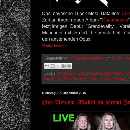
Das bayrische Black-Metal-Bataillon
CH
Zeit an ihrem neuen Album "
Chaotheosis
letztjährigen Debüt "Grandevality". Vo
Münchner mit 'Sæliclîche Vinsterheit' ei
den anstehenden Opus.
Weiterlesen »
Eingestellt von
Totgehört Redaktion
um
17:20
Ke
Labels:
04.05.2017
,
2016
,
Bayern
,
Black Metal
,
Ch
Necro Genocide Records
,
Sæliclîche Vinsterheit
,
Dienstag, 27. Dezember 2016
Live-Review: Mallet im Kreml Zo