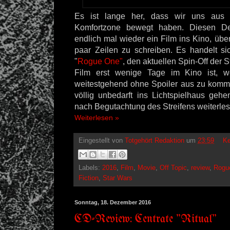
Es ist lange her, dass wir uns aus u
Komfortzone bewegt haben. Diesen D
endlich mal wieder ein Film ins Kino, über
paar Zeilen zu schreiben. Es handelt si
"
Rogue One"
, den aktuellen Spin-Off der 
Film erst wenige Tage im Kino ist, w
weitestgehend ohne Spoiler aus zu komme
völlig unbedarft ins Lichtspielhaus gehen 
nach Begutachtung des Streifens weiterles
Weiterlesen »
Eingestellt von
Totgehört Redaktion
um
23:59
Ke
Labels:
2016
,
Film
,
Movie
,
Off Topic
,
review
,
Rogu
Fiction
,
Star Wars
Sonntag, 18. Dezember 2016
CD-Review: Centrate "Ritual"