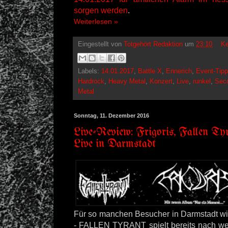
sorgen werden
.
Weiterlesen »
Eingestellt von
Totgehört Redaktion
um
23:10
Ke
Labels:
14.01.2017
,
Battle X
,
Ennerich
,
Event-Tipp
Hardrock
,
Heavy Metal
,
Konzert
,
Live
,
runkel
,
Sec
Metal
Sonntag, 11. Dezember 2016
Live-Review: Frigoris, Fallen Ty
Live in Darmstadt
Für so manchen Besucher in Darmstadt wir
- FALLEN TYRANT spielt bereits nach w