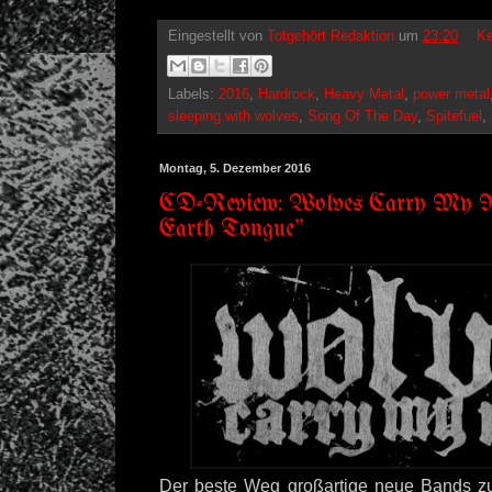
Eingestellt von
Totgehört Redaktion
um
23:20
Ke
Labels:
2016
,
Hardrock
,
Heavy Metal
,
power metal
sleeping with wolves
,
Song Of The Day
,
Spitefuel
,
Montag, 5. Dezember 2016
CD-Review: Wolves Carry My N
Earth Tongue"
Der beste Weg großartige neue Bands zu