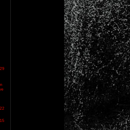
/29
:
on
ve
/22
/15