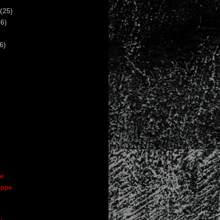
(25)
6)
6)
te
uppe