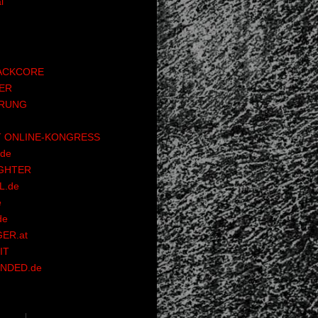
l
ACKCORE
ER
RUNG
 ONLINE-KONGRESS
de
GHTER
.de
e
de
ER.at
IT
NDED.de