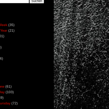
Week
(35)
 Year
(21)
01)
)
6)
iew
(61)
Day
(103)
69)
ursday
(72)