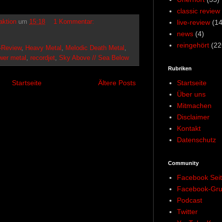
classic review
live-review
(14
aktion
um
15:18
1 Kommentar:
news
(4)
reingehört
(22
-Review
,
Heavy Metal
,
Melodic Death Metal
,
wer metal
,
recordjet
,
Sky Above // Sea Below
Rubriken
Startseite
Startseite
Ältere Posts
Über uns
Mitmachen
Disclaimer
Kontakt
Datenschutz
Community
Facebook Sei
Facebook-Gr
Podcast
Twitter