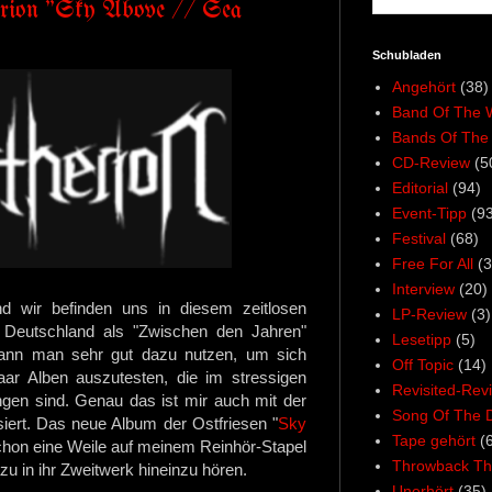
rion "Sky Above // Sea
Schubladen
Angehört
(38)
Band Of The 
Bands Of The
CD-Review
(5
Editorial
(94)
Event-Tipp
(93
Festival
(68)
Free For All
(3
Interview
(20)
nd wir befinden uns in diesem zeitlosen
LP-Review
(3)
 Deutschland als "Zwischen den Jahren"
Lesetipp
(5)
ann man sehr gut dazu nutzen, um sich
Off Topic
(14)
ar Alben auszutesten, die im stressigen
Revisited-Rev
ngen sind. Genau das ist mir auch mit der
Song Of The 
iert. Das neue Album der Ostfriesen "
Sky
Tape gehört
(
 schon eine Weile auf meinem Reinhör-Stapel
Throwback Th
zu in ihr Zweitwerk hineinzu hören.
Unerhört
(35)