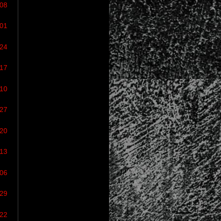
/08
/01
/24
/17
/10
/27
/20
/13
/06
/29
/22