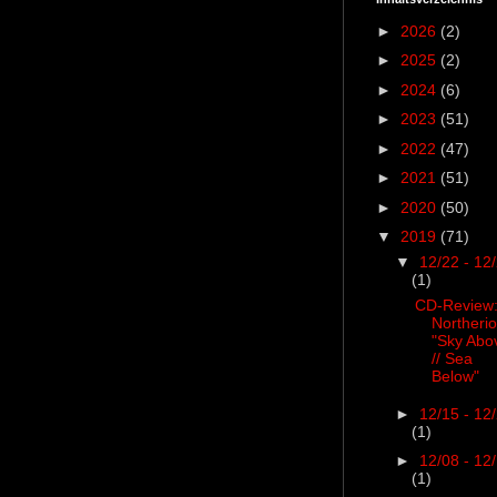
►
2026
(2)
►
2025
(2)
►
2024
(6)
►
2023
(51)
►
2022
(47)
►
2021
(51)
►
2020
(50)
▼
2019
(71)
▼
12/22 - 12
(1)
CD-Review
Northeri
"Sky Abo
// Sea
Below"
►
12/15 - 12
(1)
►
12/08 - 12
(1)