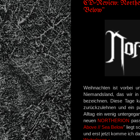
CD-Review: Northe
Below"
Weihnachten ist vorbei u
Niemandsland, das wir in
bezeichnen. Diese Tage k
zurückzulehnen und ein pa
Alltag ein wenig untergega
neuen
NORTHERION
pass
Above // Sea Below
" liegt
und erst jetzt komme ich da
Weiterlesen »