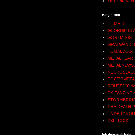
YouTube Kana
Blog'n'Roll
FILMELF
GEORDIE BL
GOREMINIST
GRATWANDE
HUMALDO.tv
METALHEART
METALNEWS.
NECROSLAU
POWERMETAL
ROUTE666.d
SK-FANZINE.
STORMBRING
THE DEATH P
UNDERGROU
XXL ROCK
Inhaltsverzeichnis