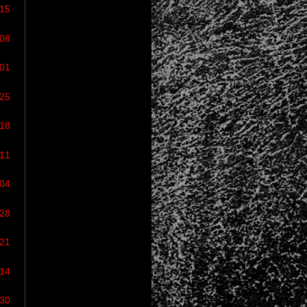
/15
/08
/01
/25
/18
/11
/04
/28
/21
/14
/30