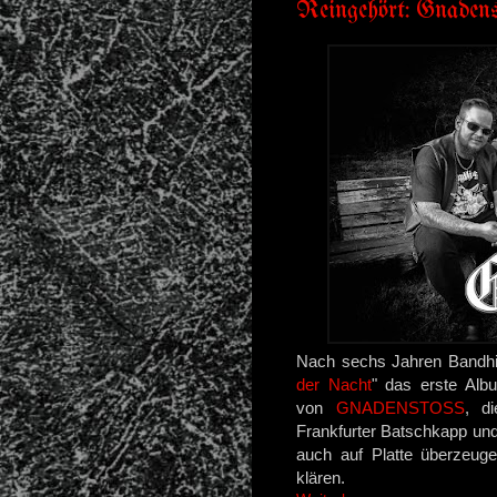
Reingehört: Gnaden
Nach sechs Jahren Bandhis
der Nacht
" das erste Alb
von
GNADENSTOSS
, d
Frankfurter Batschkapp un
auch auf Platte überzeug
klären.