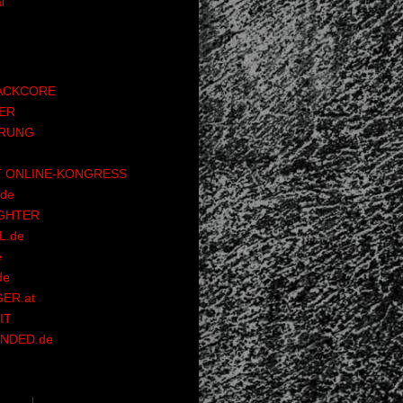
l
ACKCORE
ER
RUNG
 ONLINE-KONGRESS
de
GHTER
.de
e
de
ER.at
IT
NDED.de