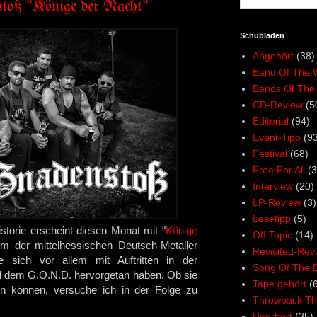
stoß "Könige der Nacht"
Schubladen
Angehört
(38)
Band Of The 
Bands Of The
CD-Review
(5
Editorial
(94)
Event-Tipp
(93
Festival
(68)
Free For All
(3
Interview
(20)
LP-Review
(3)
Lesetipp
(5)
torie erscheint diesen Monat mit "
Könige
Off Topic
(14)
um der mittelhessischen Deutsch-Metaller
Revisited-Rev
ie sich vor allem mit Auftritten in der
Song Of The 
d dem G.O.N.D. hervorgetan haben. Ob sie
Tape gehört
(
en können, versuche ich in der Folge zu
Throwback Th
Unerhört
(35)