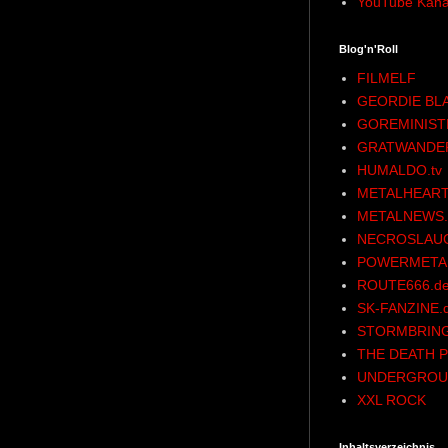
YouTube Kana
Blog'n'Roll
FILMELF
GEORDIE BL
GOREMINIST
GRATWANDE
HUMALDO.tv
METALHEART
METALNEWS.
NECROSLAU
POWERMETAL
ROUTE666.d
SK-FANZINE.
STORMBRING
THE DEATH P
UNDERGROU
XXL ROCK
Inhaltsverzeichnis