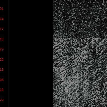
/01
/24
/17
/10
/27
/20
/13
/06
/29
/22