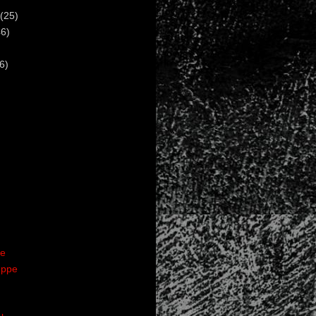
(25)
6)
6)
te
uppe