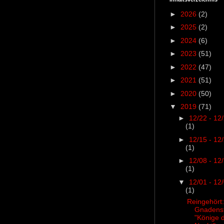
►
2026
(2)
►
2025
(2)
►
2024
(6)
►
2023
(51)
►
2022
(47)
►
2021
(51)
►
2020
(50)
▼
2019
(71)
►
12/22 - 12
(1)
►
12/15 - 12
(1)
►
12/08 - 12
(1)
▼
12/01 - 12
(1)
Reingehört:
Gnadens
"Könige 