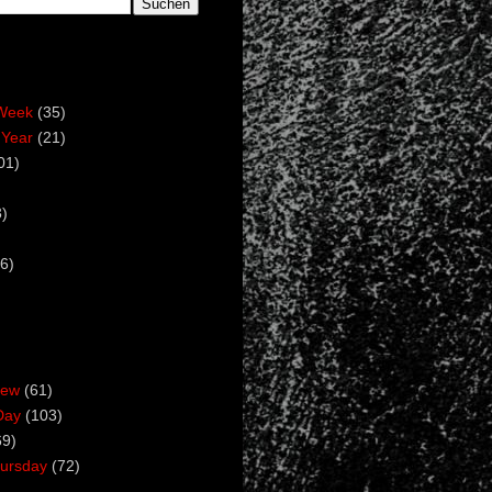
Week
(35)
 Year
(21)
01)
)
6)
iew
(61)
Day
(103)
69)
ursday
(72)