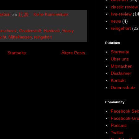
classic review
live-review
(14
aktion
um
17:30
Keine Kommentare:
news
(4)
reingehört
(22
utschrock
,
Gnadenstoß
,
Hardrock
,
Heavy
acht
,
Mittelhessen
,
reingehört
Rubriken
Startseite
Startseite
Ältere Posts
Über uns
Mitmachen
Disclaimer
Kontakt
Datenschutz
Community
Facebook Sei
Facebook-Gr
Podcast
Twitter