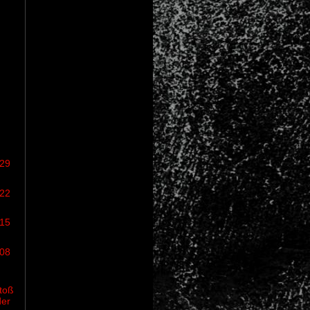
/29
/22
/15
/08
toß
der