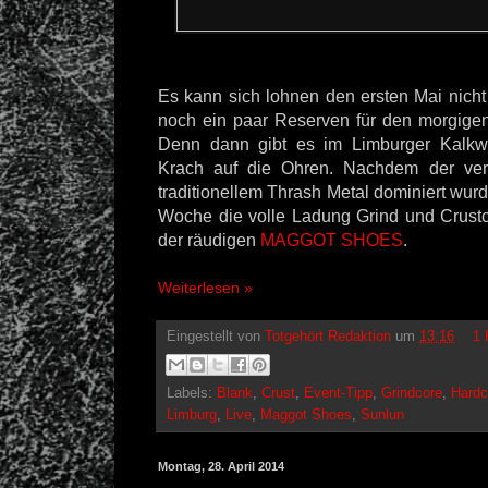
Es kann sich lohnen den ersten Mai nicht
noch ein paar Reserven für den morgigen
Denn dann gibt es im Limburger Kalkwe
Krach auf die Ohren. Nachdem der ver
traditionellem Thrash Metal dominiert wurd
Woche die volle Ladung Grind und Crustc
der räudigen
MAGGOT SHOES
.
Weiterlesen »
Eingestellt von
Totgehört Redaktion
um
13:16
1 
Labels:
Blank
,
Crust
,
Event-Tipp
,
Grindcore
,
Hardc
Limburg
,
Live
,
Maggot Shoes
,
Sunlun
Montag, 28. April 2014