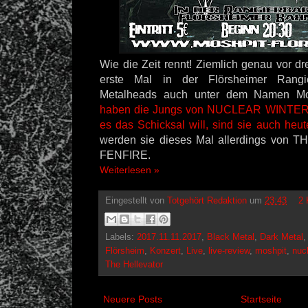
Wie die Zeit rennt! Ziemlich genau vor dr
erste Mal in der Flörsheimer Rangi
Metalheads auch unter dem Namen Mo
haben die Jungs von NUCLEAR WINTER d
es das Schicksal will, sind sie auch heu
werden sie dieses Mal allerdings von
FENFIRE.
Weiterlesen »
Eingestellt von
Totgehört Redaktion
um
23:43
2 
Labels:
2017.11.11.2017
,
Black Metal
,
Dark Metal
Flörsheim
,
Konzert
,
Live
,
live-review
,
moshpit
,
nucl
The Hellevator
Neuere Posts
Startseite