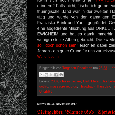
Kann sich noch jemand an
TRANSIL
erinnern? Falls nicht, frische ich gerne e
thüringische Band war in der zweiten Hä
tätig und wurde von den damaligen E
Franziska Brink und Yantit gegründet. Ges
eine abgedrehte Mischung aus ONKEL
EWIGHEIM und hat es damit immerhin 
wenige) stolze Alben gebracht. Die zweit
soll doch schön sein
" erschien dabei zi
Jahren - ein guter Grund für uns zurückzu
Weiterlesen »
Eingestellt von
Totgehört Redaktion
um
23:53
Ke
Labels:
2007
,
classic review
,
Dark Metal
,
Das Lebe
gothic
,
massacre records
,
Throwback Thursday
,
Tr
Unerhört
Mittwoch, 15. November 2017
Reingehört: Blames God "Christi