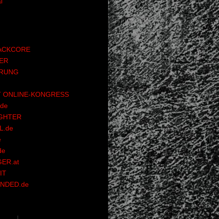
l
ACKCORE
ER
RUNG
 ONLINE-KONGRESS
de
GHTER
.de
e
de
ER.at
IT
NDED.de