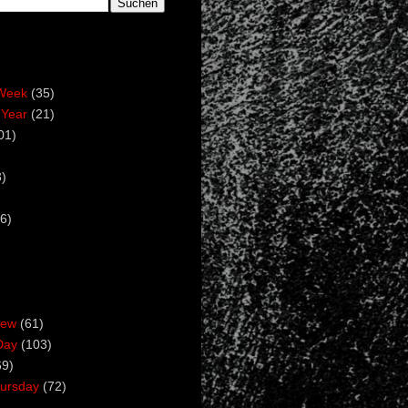
Week
(35)
 Year
(21)
01)
)
6)
iew
(61)
Day
(103)
69)
ursday
(72)