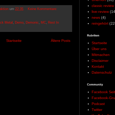
classic review
aktion
um
22:35
Keine Kommentare:
live-review
(14
news
(4)
ck Metal
,
Demo
,
Demonic
,
MC
,
Rest In
reingehört
(22
t
Rubriken
Startseite
Ältere Posts
Startseite
Über uns
Mitmachen
Disclaimer
Kontakt
Datenschutz
Community
Facebook Sei
Facebook-Gr
Podcast
Twitter