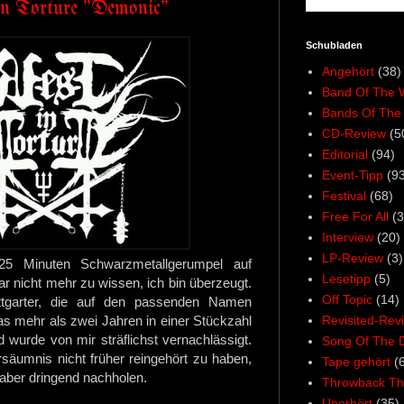
In Torture "Demonic"
Schubladen
Angehört
(38)
Band Of The 
Bands Of The
CD-Review
(5
Editorial
(94)
Event-Tipp
(93
Festival
(68)
Free For All
(3
Interview
(20)
LP-Review
(3)
5 Minuten Schwarzmetallgerumpel auf
Lesetipp
(5)
r nicht mehr zu wissen, ich bin überzeugt.
Off Topic
(14)
tgarter, die auf den passenden Namen
Revisited-Rev
twas mehr als zwei Jahren in einer Stückzahl
wurde von mir sträflichst vernachlässigt.
Song Of The 
ersäumnis nicht früher reingehört zu haben,
Tape gehört
(
 aber dringend nachholen.
Throwback Th
Unerhört
(35)