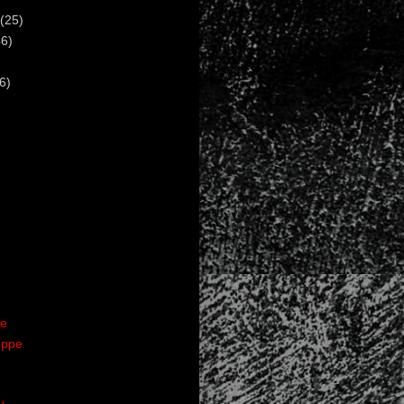
(25)
6)
6)
te
uppe