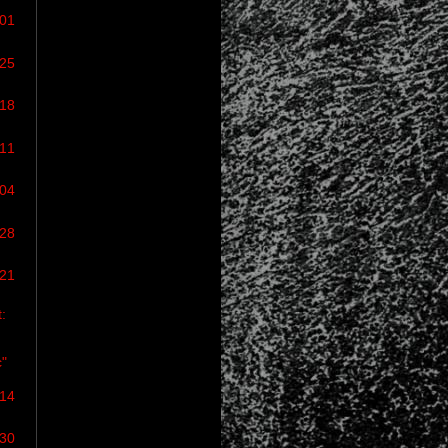
/01
/25
/18
/11
/04
/28
/21
:
"
/14
/30