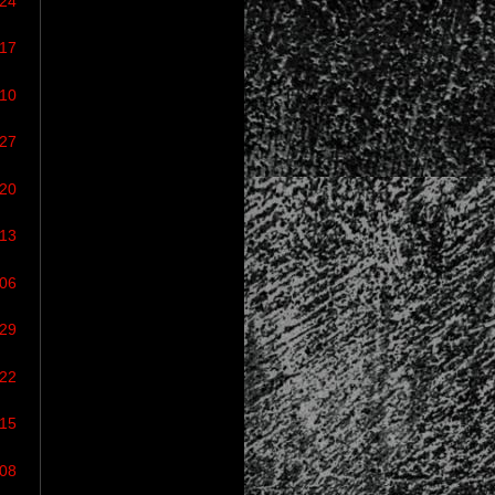
/24
/17
/10
/27
/20
/13
/06
/29
/22
/15
/08