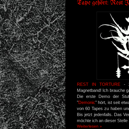
Tape gehört: Rest 
REST IN TORTURE
- 2
Magnetband! Ich brauche ga
Die erste Demo der Stut
"
Demonic
" hört, ist seit e
von 60 Tapes zu haben und 
Bis jetzt jedenfalls. Das V
möchte ich an dieser Stelle
Weiterlesen »