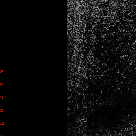
/29
/22
/15
/08
/01