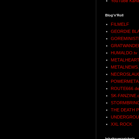
YouTube Kana
Blog'n'Roll
FILMELF
GEORDIE BL
GOREMINIST
GRATWANDE
HUMALDO.tv
METALHEART
METALNEWS.
NECROSLAU
POWERMETAL
ROUTE666.d
SK-FANZINE.
STORMBRING
THE DEATH P
UNDERGROU
XXL ROCK
Inhaltsverzeichnis