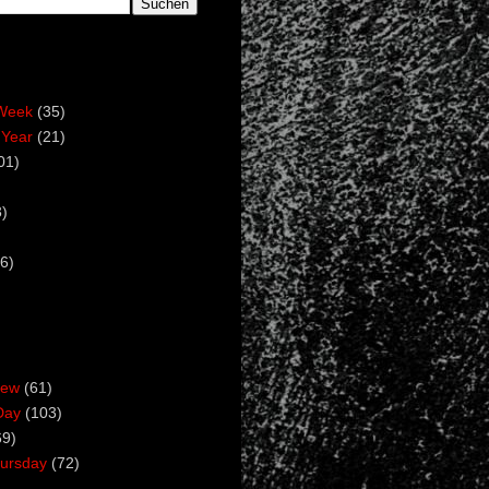
Week
(35)
 Year
(21)
01)
)
6)
iew
(61)
Day
(103)
69)
ursday
(72)