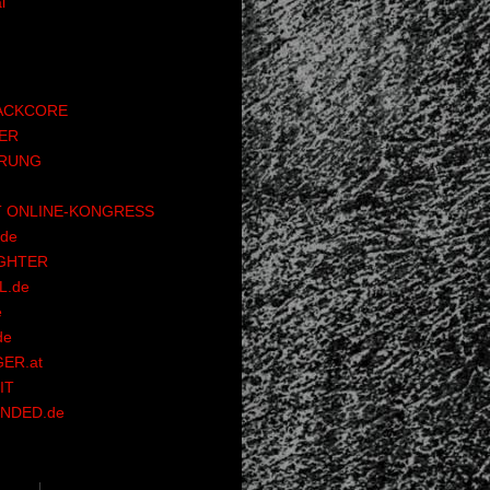
l
ACKCORE
ER
RUNG
 ONLINE-KONGRESS
de
GHTER
.de
e
de
ER.at
IT
NDED.de