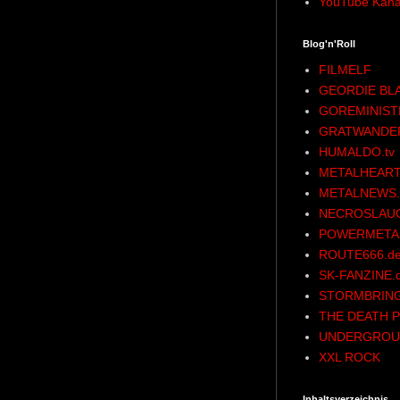
YouTube Kana
Blog'n'Roll
FILMELF
GEORDIE BL
GOREMINIST
GRATWANDE
HUMALDO.tv
METALHEART
METALNEWS.
NECROSLAU
POWERMETAL
ROUTE666.d
SK-FANZINE.
STORMBRING
THE DEATH P
UNDERGROU
XXL ROCK
Inhaltsverzeichnis