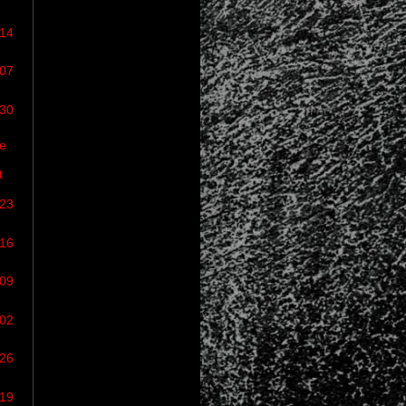
/14
/07
/30
e
t
/23
/16
/09
/02
/26
/19