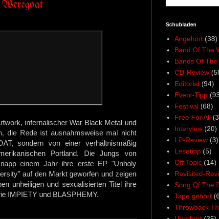
 Weregoat
Schubladen
Angehört
(38)
Band Of The 
Bands Of The
CD-Review
(5
Editorial
(94)
Event-Tipp
(93
Festival
(68)
Free For All
(3
twork, infernalischer War Black Metal und
Interview
(20)
n, die Rede ist ausnahmsweise mal nicht
LP-Review
(3)
T, sondern von einer verhältnismäßig
Lesetipp
(5)
rikanischen Portland. Die Jungs von
Off Topic
(14)
napp einem Jahr ihre erste EP "Unholy
Revisited-Rev
versity" auf den Markt geworfen und zeigen
n unheiligen und sexualisierten Titel ihre
Song Of The 
 wie IMPIETY und BLASPHEMY.
Tape gehört
(
Throwback Th
Unerhört
(35)