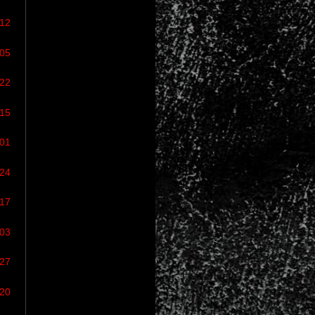
/12
/05
/22
/15
/01
/24
/17
/03
/27
/20