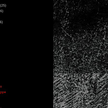
(25)
6)
6)
te
uppe