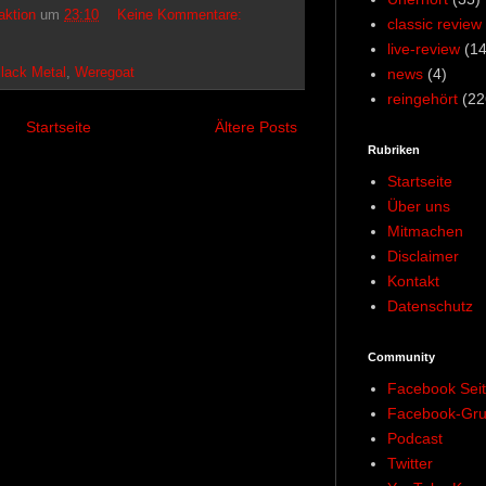
aktion
um
23:10
Keine Kommentare:
classic review
live-review
(14
news
(4)
lack Metal
,
Weregoat
reingehört
(22
Startseite
Ältere Posts
Rubriken
Startseite
Über uns
Mitmachen
Disclaimer
Kontakt
Datenschutz
Community
Facebook Sei
Facebook-Gr
Podcast
Twitter