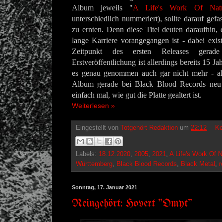
Album jeweils "
A Life's Work Of Natr
unterschiedlich nummeriert), sollte darauf gefas
zu ernten. Denn diese Titel deuten daraufhin,
lange Karriere vorangegangen ist - dabei exist
Zeitpunkt des ersten Releases gera
Erstveröffentlichung ist allerdings bereits 15
es genau genommen auch gar nicht mehr - al
Album gerade bei Black Blood Records neu 
einfach mal, wie gut die Platte gealtert ist.
Weiterlesen »
Eingestellt von
Totgehört Redaktion
um
22:12
Ke
Labels:
18.12.2020
,
2005
,
2021
,
A Life's Work Of 
Württemberg
,
Black Blood Records
,
Black Metal
,
r
Sonntag, 17. Januar 2021
Reingehört: Hovert "Omyt"