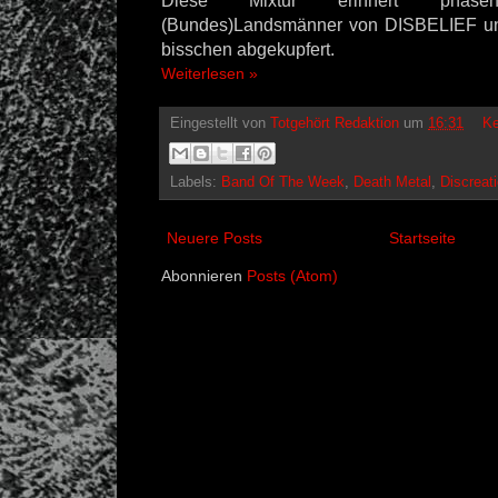
Diese Mixtur erinnert phas
(Bundes)Landsmänner von DISBELIEF un
bisschen abgekupfert.
Weiterlesen »
Eingestellt von
Totgehört Redaktion
um
16:31
Ke
Labels:
Band Of The Week
,
Death Metal
,
Discreat
Neuere Posts
Startseite
Abonnieren
Posts (Atom)