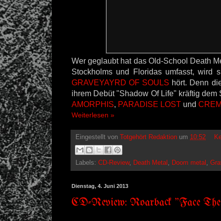
Wer geglaubt hat das Old-School Death M
Stockholms und Floridas umfasst, wird 
GRAVEYAYRD OF SOULS
hört. Denn die
ihrem Debüt "Shadow Of Life" kräftig dem S
AMORPHIS
,
PARADISE LOST
und
CREM
Weiterlesen »
Eingestellt von
Totgehört Redaktion
um
10:52
Ke
Labels:
CD-Review
,
Death Metal
,
Doom metal
,
Gra
Dienstag, 4. Juni 2013
CD-Review: Roarback "Face Th