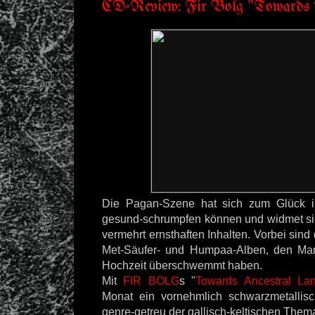
CD-Review: Fir Bolg "Towards A
Die Pagan-Szene hat sich zum Glück i
gesund-schrumpfen können und widmet si
vermehrt ernsthaften Inhalten. Vorbei sind
Met-Säufer- und Humpaa-Alben, den Mar
Hochzeit überschwemmt haben.
Mit
FIR BOLG
s "
Towards Ancestral La
Monat ein vornehmlich schwarzmetallis
genre-getreu der gallisch-keltischen Them