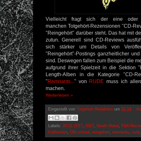
Vielleicht fragt sich der eine ode
manchen
Totgehört
-
Rezensionen "CD-Rev
"Reingehört" darüber steht. Das hat mit d
zutun. Generell sind CD-Reviews ausfü
sich stärker um Details von Veröffe
"Reingehört"-Postings ganzheitlicher und
sind. Deswegen fallen zum Beispiel die 
aufgrund ihrer Spielzeit in die Sektion 
Length-Alben in die Kategorie "CD-Re
"
Remnants...
" von
RUDE
muss ich aller
machen.
Weiterlesen »
Eingestellt von
Totgehört Redaktion
um
20:14
Ke
Labels:
20.01.2017
,
2017
,
Death Metal
,
FDA Recor
Kalifornien
,
Old school
,
reingehört
,
remnants
,
rude