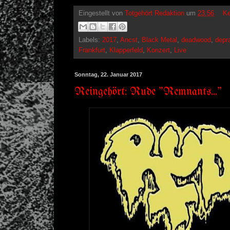
Eingestellt von
Totgehört Redaktion
um
23:56
Ke
Labels:
2017
,
Ancst
,
Black Metal
,
deadwood
,
depr
Frankfurt
,
Klapperfeld
,
Konzert
,
Live
Sonntag, 22. Januar 2017
Reingehört: Rude "Remnants..."