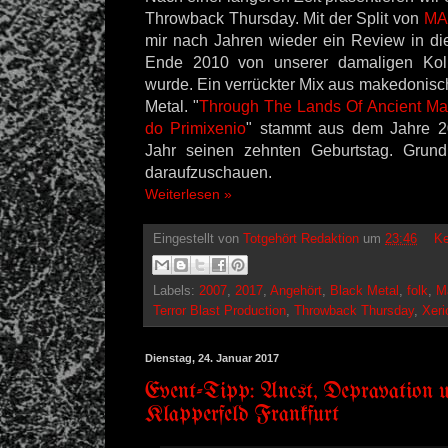
Throwback Thursday. Mit der Split von
MA
mir nach Jahren wieder ein Review in di
Ende 2010 von unserer damaligen Koll
wurde. Ein verrückter Mix aus makedonisc
Metal.
"
Through The Lands Of Ancient M
do Primixenio
" stammt aus dem Jahre 20
Jahr seinen zehnten Geburtstag. Grun
daraufzuschauen.
Weiterlesen »
Eingestellt von
Totgehört Redaktion
um
23:46
Ke
Labels:
2007
,
2017
,
Angehört
,
Black Metal
,
folk
,
M
Terror Blast Production
,
Throwback Thursday
,
Xeri
Dienstag, 24. Januar 2017
Event-Tipp: Ancst, Depravation
Klapperfeld Frankfurt