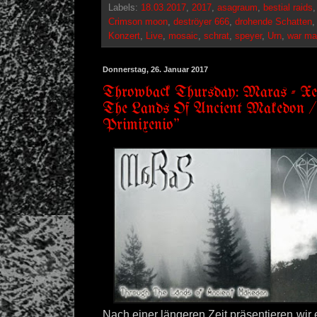
Labels:
18.03.2017
,
2017
,
asagraum
,
bestial raids
Crimson moon
,
deströyer 666
,
drohende Schatten
Konzert
,
Live
,
mosaic
,
schrat
,
speyer
,
Urn
,
war ma
Donnerstag, 26. Januar 2017
Throwback Thursday: Maras - Xe
The Lands Of Ancient Makedon 
Primixenio"
Nach einer längeren Zeit präsentieren wir