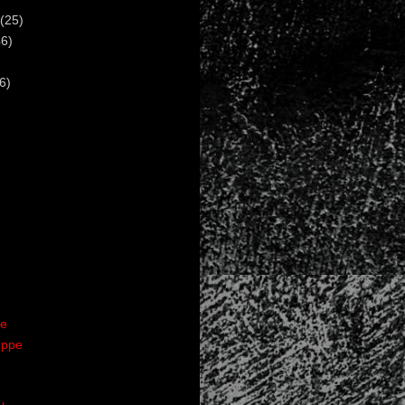
(25)
6)
6)
te
uppe