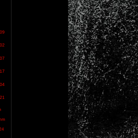
/09
/02
/07
/17
/04
/21
n
omm
24