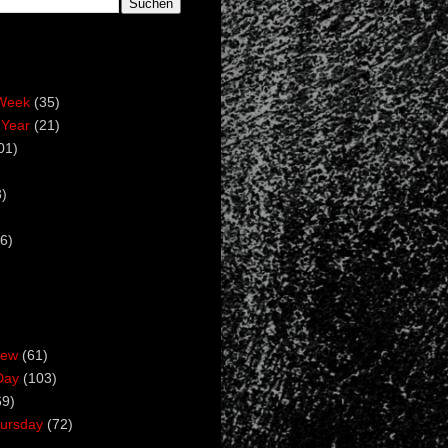
Week
(35)
 Year
(21)
01)
)
6)
iew
(61)
Day
(103)
69)
ursday
(72)