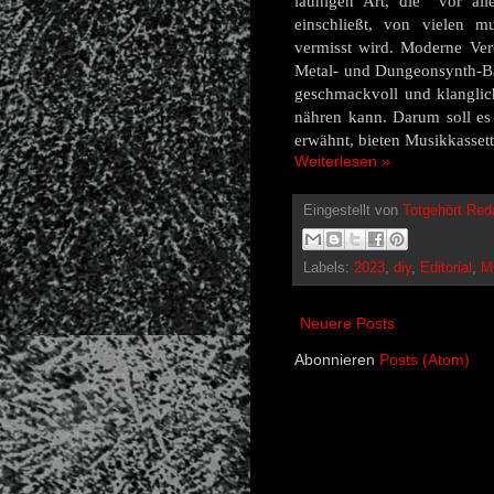
launigen Art, die vor al
einschließt,
von vielen mu
vermisst wird. Moderne Ver
Metal- und Dungeonsynth-Ba
geschmackvoll und klangli
nähren kann. Darum soll es
erwähnt, bieten Musikkassett
Weiterlesen »
Eingestellt von
Totgehört Red
Labels:
2023
,
diy
,
Editorial
,
M
Neuere Posts
Abonnieren
Posts (Atom)