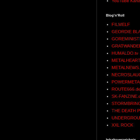
YouTube Kana
Blog'n'Roll
FILMELF
GEORDIE BL
GOREMINIST
GRATWANDE
HUMALDO.tv
METALHEART
METALNEWS.
NECROSLAU
POWERMETAL
ROUTE666.d
SK-FANZINE.
STORMBRING
THE DEATH P
UNDERGROU
XXL ROCK
Inhaltsverzeichnis