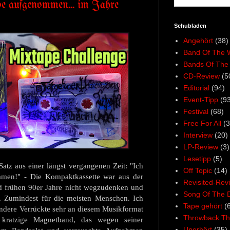
e aufgenommen... im Jahre
Schubladen
Angehört
(38)
Band Of The 
Bands Of The
CD-Review
(5
Editorial
(94)
Event-Tipp
(93
Festival
(68)
Free For All
(3
Interview
(20)
LP-Review
(3)
Lesetipp
(5)
 Satz aus einer längst vergangenen Zeit: "Ich
Off Topic
(14)
men!" - Die Kompaktkassette war aus der
Revisited-Rev
nd frühen 90er Jahre nicht wegzudenken und
Song Of The 
. Zumindest für die meisten Menschen. Ich
Tape gehört
(
ndere Verrückte sehr an diesem Musikformat
Throwback Th
 kratzige Magnetband, das wegen seiner
Unerhört
(35)