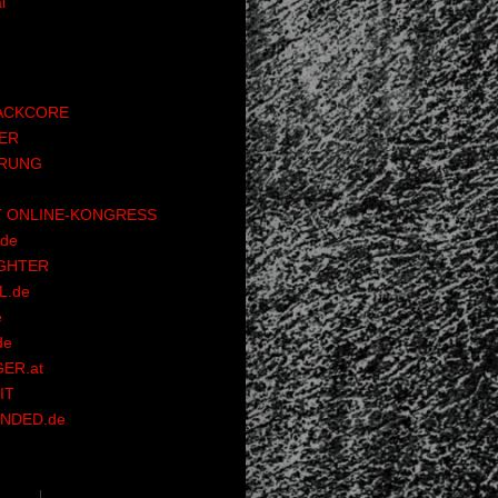
l
ACKCORE
ER
RUNG
 ONLINE-KONGRESS
de
GHTER
.de
e
de
ER.at
IT
NDED.de