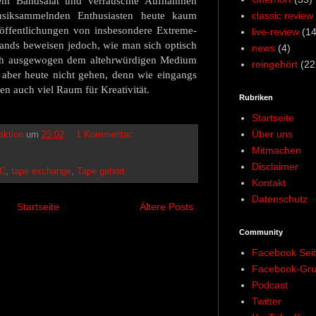
lem Bandsalat und verrauschte Aufnahmen
siksammelnden Enthusiasten heute kaum
classic review
öffentlichungen von insbesondere Extreme-
live-review
(14
nds beweisen jedoch, wie man sich optisch
news
(4)
ch ausgewogen dem altehrwürdigen Medium
reingehört
(22
 aber heute nicht gehen, denn wie eingangs
en auch viel Raum für Kreativität.
Rubriken
Startseite
Über uns
aktion
um
23:02
1 Kommentar:
Mitmachen
Disclaimer
C
,
tape exchange
,
Tape gehört
Kontakt
Datenschutz
Startseite
Ältere Posts
Community
Facebook Sei
Facebook-Gr
Podcast
Twitter