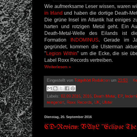
Wie aufmerksame Leser wissen, waren w
in Irland
und haben die dortige Death-Met
Die grüne Insel im Atlantik hat einiges 
harten und rotzigen Metal geht. Ein Au
Death-Metal-Welle des Eilands ist di
Formation
INDOMINUS
. Gerade im Ja
gegründet, kommen die Ulsterman aktuel
"
Legion Within
" um die Ecke, die sie übe
Label Roxx Records vertreiben.
Weiterlesen »
Eingestellt von
Totgehört Redaktion
um
23:53
Ke
Labels:
02.09.2016
,
2016
,
Death Metal
,
EP
,
Indom
reingehört
,
Roxx Records
,
UK
,
Ulster
Dienstag, 20. September 2016
CD-Review: VAyL "Eclipse The