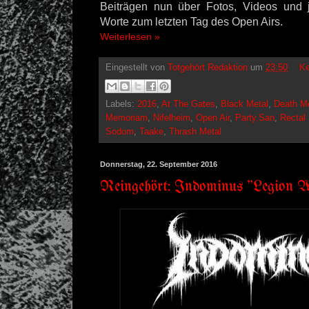
Beiträgen nun über Fotos, Videos und
Worte zum letzten Tag des Open Airs.
Weiterlesen »
Eingestellt von
Totgehört Redaktion
um
23:50
Ke
Labels:
2016
,
At The Gates
,
Black Metal
,
Death Me
Memoriam
,
Nifelheim
,
Open Air
,
Party.San
,
Recta
Sodom
,
Taake
,
Thrash Metal
Donnerstag, 22. September 2016
Reingehört: Indominus "Legion W