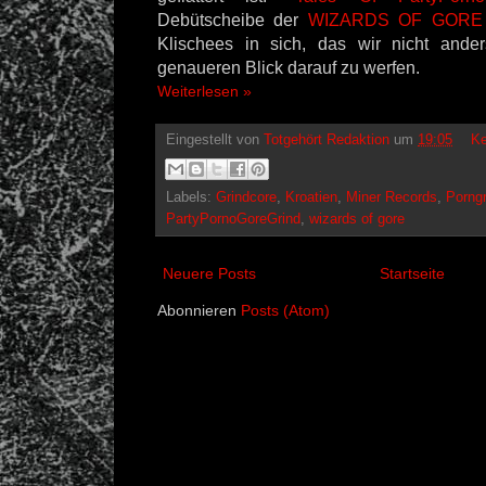
Debütscheibe der
WIZARDS OF GORE
Klischees in sich, das wir nicht ande
genaueren Blick darauf zu werfen.
Weiterlesen »
Eingestellt von
Totgehört Redaktion
um
19:05
Ke
Labels:
Grindcore
,
Kroatien
,
Miner Records
,
Porngr
PartyPornoGoreGrind
,
wizards of gore
Neuere Posts
Startseite
Abonnieren
Posts (Atom)