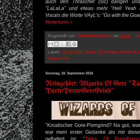
auch den Thrascher (sic) bangen un
"LaLaLa" und etwas mehr "Hell Yeah 
Vocals die Worte VAyL's: "Go with the Goat
Weiterlesen »
Eingestellt von
Totgehört Redaktion
um
23:55
Ke
Labels:
01.10.2016
,
Berlin
,
CD-Review
,
Desert Ro
Stoner
,
Vayl
Sonntag, 18. September 2016
Reingehört: Wizards Of Gore "Tal
PartyPornoGoreGrind"
"Kroatischer Gore-Porngrind? Na gut, war
war mein erster Gedanke als mir dies
geflattert ist. "
Tales Of PartyPorno