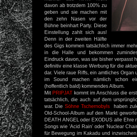
davon ab trotzdem 100% zu
geben und sie machen mit
den zehn Nasen vor der
Bühne beinhart Party. Diese
Einstellung zahlt sich aus!
Denn in der zweiten Hälfte
des Gigs kommen tatsächlich immer mehr
in die Halle und bekommen zumindes
Eindruck davon, was sie bisher verpasst hab
definitiv eine klasse Werbung für die aktu
dar. Viele raue Riffs, ein amtliches Orga
im Sound machen nämlich schon ei
(hoffentlich bald) kommendes Album.
Mit
PRIPJAT
kommt im Anschluss die ers
tatsächlich, die auch auf dem ursprüngli
war. Die
Söhne Tschernobyls
haben zulet
Old-School-Album auf den Markt geworfe
DEATH ANGEL oder EXODUS alle Ehre ma
Songs wie 'Acid Rain' oder 'Nuclear Chai
für Bewegung im Kakadu und inzwischen i