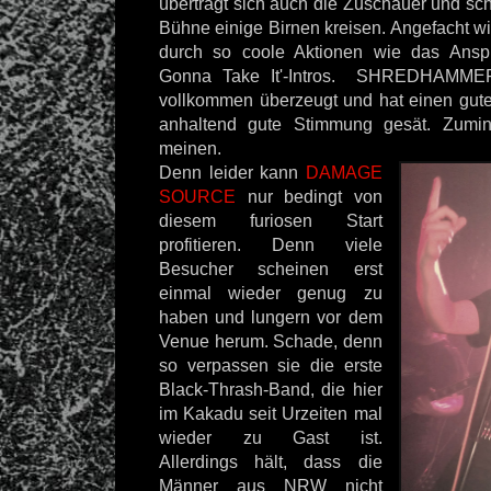
überträgt sich auch die Zuschauer und sch
Bühne einige Birnen kreisen. Angefacht w
durch so coole Aktionen wie das Ansp
Gonna Take It'-Intros. SHREDHAMMER
vollkommen überzeugt und hat einen gut
anhaltend gute Stimmung gesät. Zumin
meinen.
Denn leider kann
DAMAGE
SOURCE
nur bedingt von
diesem furiosen Start
profitieren. Denn viele
Besucher scheinen erst
einmal wieder genug zu
haben und lungern vor dem
Venue herum. Schade, denn
so verpassen sie die erste
Black-Thrash-Band, die hier
im Kakadu seit Urzeiten mal
wieder zu Gast ist.
Allerdings hält, dass die
Männer aus NRW nicht