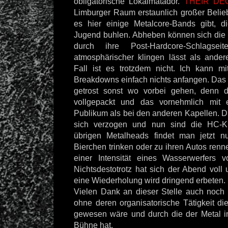
obligatorische Lokalmatador.
THEIR DE
Limburger Raum erstaunlich großer Belie
es hier einige Metalcore-Bands gibt, 
Jugend buhlen. Abheben können sich die 
durch ihre Post-Hardcore-Schlagse
atmosphärischer klingen lässt als ande
Fall ist es trotzdem nicht. Ich kann m
Breakdowns einfach nichts anfangen. Das
getrost sonst wo vorbei gehen, denn di
vollgepackt und das vornehmlich mit
Publikum als bei den anderen Kapellen. 
sich verzogen und nun sind die HC-K
übrigen Metalheads findet man jetzt 
Bierchen trinken oder zu ihren Autos renn
einer Intensität eines Wasserwerfers 
Nichtsdestotrotz hat sich der Abend voll
eine Wiederholung wird dringend erbeten.
Vielen Dank an dieser Stelle auch noc
ohne deren organisatorische Tätigkeit di
gewesen wäre und durch die der Metal i
Bühne hat.