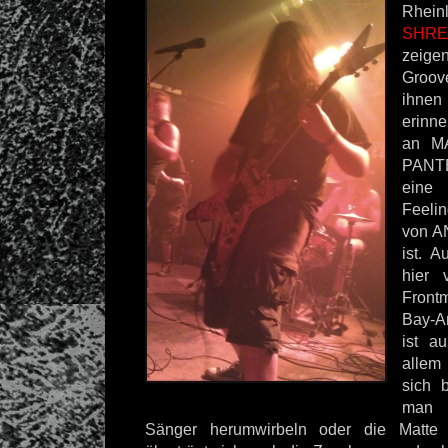
Rhe
SHR
zeig
Groo
ihnen
erinne
an M
PANT
eine
Feeli
von A
ist. A
hier 
Front
Bay-Ar
ist a
allem
sich 
man 
Sänger herumwirbeln oder die Matte s