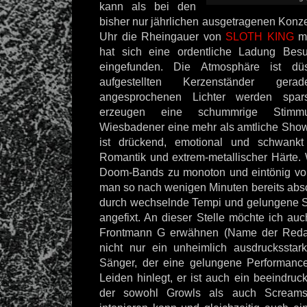
kann als bei den
bisher nur jährlichen ausgetragenen Konze
Uhr die Rheingauer von
SLOTH KING
mi
hat sich eine ordentliche Ladung Bes
eingefunden. Die Atmosphäre ist dü
aufgestellten Kerzenständer ger
angesprochenen Lichter werden spar
erzeugen eine schummrige Stimm
Wiesbadener eine mehr als amtliche Show
ist drückend, emotional und schwankt
Romantik und extrem-metallischer Härte.
Doom-Bands zu monoton und eintönig vor
man so nach wenigen Minuten bereits absch
durch wechselnde Tempi und gelungene 
angefixt. An dieser Stelle möchte ich au
Frontmann G erwähnen (Name der Redakt
nicht nur ein unheimlich ausdrucksstar
Sänger, der eine gelungene Performan
Leiden hinlegt, er ist auch ein beeindruc
der sowohl Growls als auch Screams