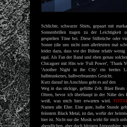
Schlichte, schwarze Shirts, gepaart mit mark
Sonnenbrillen tragen zu der Leichtigkeit
gespielten Töne bei. Diese Stilbrüche oder vie
Sonne (die uns nicht zum allerletzten mal schw
leider dazu, dass vor der Bühne relativ wenig 
egal. Als Fan der Band und eben genau solche
Chicagoer mit Hits wie 'Full Power', 'Thank 
'Another Night in the City' ein breites L
halbtrunkenes, halbverbranntes Gesicht.
Kurz darauf im Anschluss geht es auf den
Weg in das stickige, gefüllte Zelt. Blast Beat
Ohren, bevor ich überhaupt in der Nähe des 
weiß, was mich hier erwarten wird.
TOTA
Namen alle Ehre. Eine gute, halbe Stunde geb
feinstem Black Metal, ist das, wofür der heimis
hier ist. Nicht nur die Musik wirkt für mich unh
abendlichen, aber doch hitzigen Atmosphäre, so