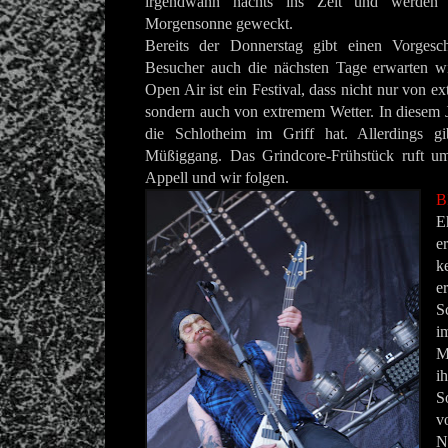
irgendwann nachts ins Zelt und werden 
Morgensonne geweckt.
Bereits der Donnerstag gibt einen Vorges
Besucher auch die nächsten Tage erwarten w
Open Air ist ein Festival, dass nicht nur von ex
sondern auch von extremem Wetter. In diesem Ja
die Schlotheim im Griff hat. Allerdings gi
Müßiggang. Das Grindcore-Frühstück ruft u
Appell und wir folgen.
B
E
e
k
e
S
i
M
i
S
v
N