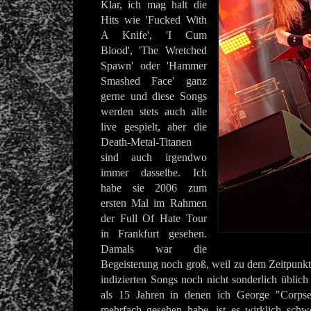
Klar, ich mag halt die
Hits wie 'Fucked With
A Knife', 'I Cum
Blood', 'The Wretched
Spawn' oder 'Hammer
Smashed Face' ganz
gerne und diese Songs
werden stets auch alle
live gespielt, aber die
Death-Metal-Titanen
sind auch irgendwo
immer dasselbe. Ich
habe sie 2006 zum
ersten Mal im Rahmen
der Full Of Hate Tour
in Frankfurt gesehen.
Damals war die
Begeisterung noch groß, weil zu dem Zeitpunkt
indizierten Songs noch nicht sonderlich üblic
als 15 Jahren in denen ich George "Corpse
mehrfach gesehen habe, ist es wirklich sch