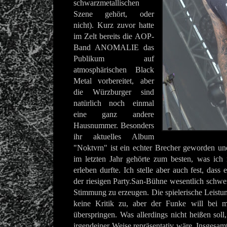
schwarzmetallischen
Szene gehört, oder
nicht). Kurz zuvor hatte
im Zelt bereits die AOP-
Band ANOMALIE das
Publikum auf
atmosphärischen Black
Metal vorbereitet, aber
die Würzburger sind
natürlich noch einmal
eine ganz andere
Hausnummer. Besonders
ihr aktuelles Album
"Noktvrn" ist ein echter Brecher geworden un
im letzten Jahr gehörte zum besten, was ich
erleben durfte. Ich stelle aber auch fest, dass 
der riesigen Party.San-Bühne wesentlich schwer
Stimmung zu erzeugen. Die spielerische Leistun
keine Kritik zu, aber der Funke will bei m
überspringen. Was allerdings nicht heißen sol
irgendeiner Weise repräsentativ wäre. Insgesam