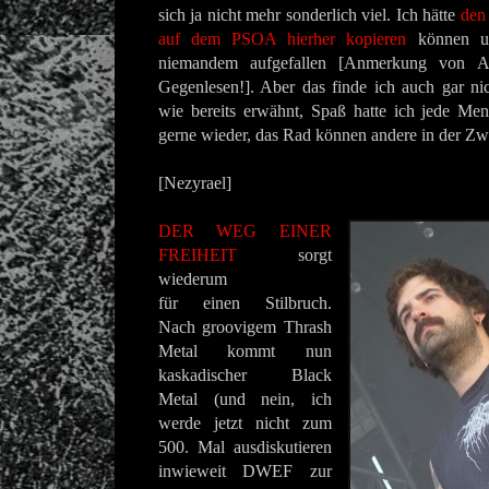
sich ja nicht mehr sonderlich viel. Ich hätte
den 
auf dem PSOA hierher kopieren
können un
niemandem aufgefallen [Anmerkung von A
Gegenlesen!]. Aber das finde ich auch gar nic
wie bereits erwähnt, Spaß hatte ich jede Men
gerne wieder, das Rad können andere in der Zw
[Nezyrael]
DER WEG EINER
FREIHEIT
sorgt
wiederum
für einen Stilbruch.
Nach groovigem Thrash
Metal kommt nun
kaskadischer Black
Metal (und nein, ich
werde jetzt nicht zum
500. Mal ausdiskutieren
inwieweit DWEF zur