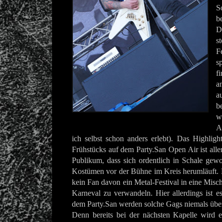
S
b
D
s
F
s
f
a
a
b
w
A
ich selbst schon anders erlebt). Das Highligh
Frühstücks auf dem Party.San Open Air ist alle
Publikum, dass sich ordentlich in Schale gew
Kostümen vor der Bühne im Kreis herumläuft. 
kein Fan davon ein Metal-Festival in eine Mis
Karneval zu verwandeln. Hier allerdings ist 
dem Party.San werden solche Gags niemals übers
Denn bereits bei der nächsten Kapelle wird e