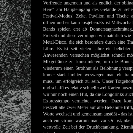
Vorfreude ungemein und als endlich der obliga
Here" am Haupteingang des Gelände zu sehen 
Festival-Modus! Zelte, Pavilion und Tische a
öffnen und es kann losgehen.
Es ist Mittwocha
Bands spielen erst ab Donnerstagnachmittag
Freizeit und diese verbringen wir natürlich wie 
Metal-Disco, die sich besonders durch eine Tra
Libre. Es ist seit vielen Jahre ein beliebter 
Anwesenden versuchen möglichst schnell mög
Mixgetränke zu konsumieren, um die Bonusk
wiederum einen Strohhut als Belohnung verspr
immer stark limitiert weswegen man ein train
muss, um erfolgreich zu sein. Unser Totgehör
und schafft es relativ schnell zwei Karten aus
wir nur noch einen Hut, da die Longdrinks au
Expresstempo vernichtet werden. Dazu ko
Festzelt alle zwei Meter auf alte Bekannte triff
Worte wechselt und gemeinsam anstößt - das ist
auch ein Grund warum man vor Ort ist, aber e
wertvolle Zeit bei der Druckbetankung. Ziemlic