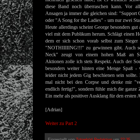
diese Band noch überraschen kann. Vor al
Ansagen ja immer die gleichen sind: "Support
oder "A Song for the Ladies" - um nur zwei St
Heute allerdings scheint George besonders gut a
viel mit dem Publikum herum. Schlägt einen H
dem er sich schon vorab selbst zum Sieger 
"NOTHIIIIING!!!" zu gewinnen gibt. Auch se
Neck" zeugt von einem hohen Maß an Sel
Aktionen zolle ich stets Respekt. Auch der So
besonders weiter hinten eine Menge Spaß -
leider nicht jedem Gig beschienen sein sollte.
mal nicht bei den Corpse und denke mir "v
endlich fertig!", sondern fühle mich die ganze Z
Ein mehr als positiver Ausklang für den ersten 
[Adrian]
Weiter zu Part 2
Eingestellt von
Totgehört Redaktion
um
22:35