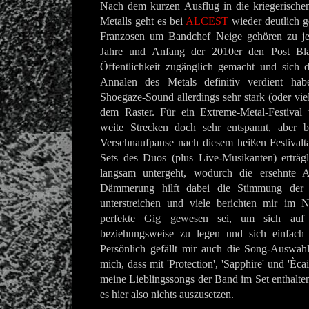
Nach dem kurzen Ausflug in die kriegerische
Metalls geht es bei
ALCEST
wieder deutlich g
Franzosen um Bandchef Neige gehören zu je
Jahre und Anfang der 2010er den Post Bla
Öffentlichkeit zugänglich gemacht und sich d
Annalen des Metals definitiv verdient habe
Shoegaze-Sound allerdings sehr stark (oder viel
dem Raster. Für ein Extreme-Metal-Festival
weite Strecken doch sehr entspannt, aber b
Verschnaufpause nach diesem heißen Festivalt
Sets des Duos (plus Live-Musikanten) erträg
langsam untergeht, wodurch die ersehnte A
Dämmerung hilft dabei die Stimmung der 
unterstreichen und viele berichten mir im 
perfekte Gig gewesen sei, um sich auf
beziehungsweise zu legen und sich einfach
Persönlich gefällt mir auch die Song-Auswahl
mich, dass mit 'Protection', 'Sapphire' und 'Ècail
meine Lieblingssongs der Band im Set enthalten 
es hier also nichts auszusetzen.