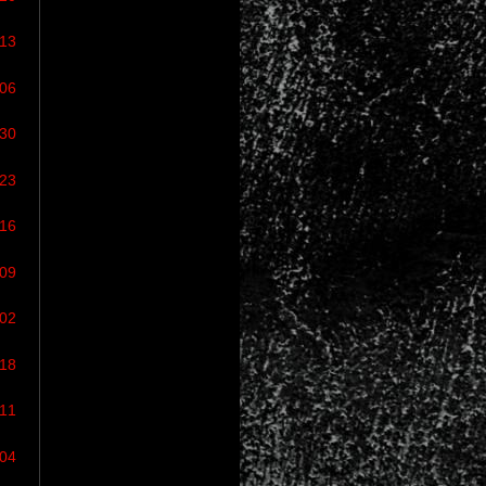
/13
/06
/30
/23
/16
/09
/02
/18
/11
/04