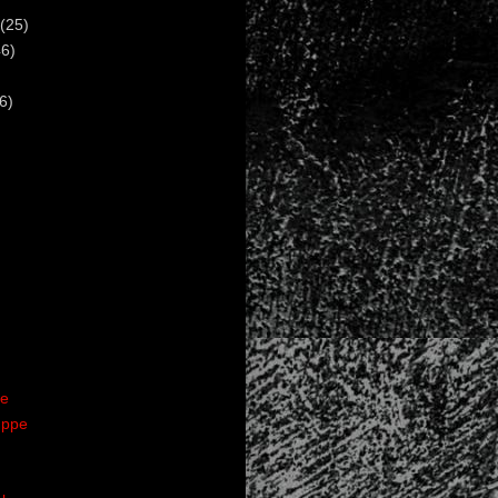
(25)
6)
6)
te
uppe