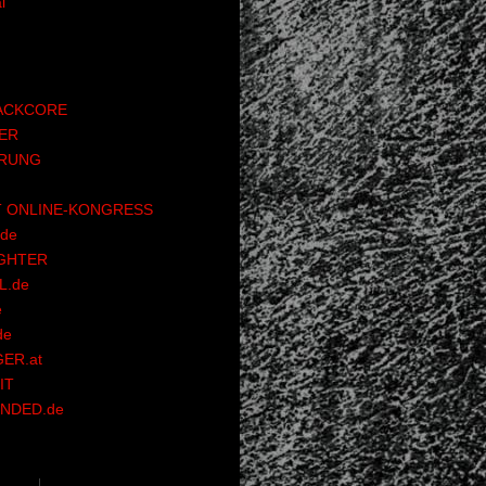
l
ACKCORE
ER
RUNG
 ONLINE-KONGRESS
de
GHTER
.de
e
de
ER.at
IT
NDED.de