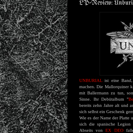
LP-Review: Unburi
UNBURIAL
ist eine Band,
machen.
Die M
allorquiner 
mit Ballermann zu tun, son
Sinne. Ihr Debütalbum
"
Be
bereits zehn Jahre alt und 
sich selbst ein Geschenk gem
Wie es der Name der Platte u
sich die spanische Legion
Abseits von
EX DEO
fall