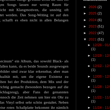
ngen Songs lassen nur wenig Raum für
►
2026
(2)
cht mit Klangmotiven, die unnötig oft
►
2025
(2)
itet werden. Das Song-Writing ist auf den
►
2024
(6)
 schafft es eben nicht in allen Belangen
►
2023
(51)
►
2022
(47)
▼
2021
(51)
►
12/26 - 01
(1)
►
12/19 - 12
(1)
rnecinum" ein Album, das sowohl Black- als
►
12/12 - 12
fallen kann, da es beide Sounds ausgewogen
(1)
rbilder sind zwar klar erkennbar, aber man
►
12/05 - 12
dualität mit, um die eigene Existenz zu
(1)
ben bei der Produktion, dem Mix und der
►
11/28 - 12
richtig gemacht (besonders bezogen auf die
(1)
Schlagzeug), aber Fans der genannten
dennoch die Zeit nehmen um hier ein Ohr zu
►
11/21 - 11
(1)
 das Vinyl selbst sehr schön gestaltet. Neben
ise roten Schallplatte bekommt ihr nämlich
►
11/14 - 11