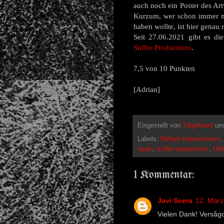
auch noch ein Poster des Art
Kurzum, wer schon immer m
haben wollte, ist hier genau r
Seit 27.06.2021 gibt es die 
Suffer Productions
.
7,5 von 10 Punkten
[Adrian]
Eingestellt von
Totgehoert
u
Labels:
Bellum Internecinum
,
spain
,
suffer productions
,
Unb
1 Kommentar:
Javi Scera
12. März
Vielen Dank! Versågo