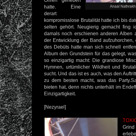
Ohren gerieben
hatte. Eine
Anaal Nathrakh 
derart
kompromisslose Brutalität hatte ich bis da
selten gehört. Neugierig gemacht fing 
damals noch erschienen anderen Alben 
der Entwicklung der Band aufzuhorchen,
des Debüts hatte man sich schnell entfer
Album den Grundstein für das gelegt, wa
so einzigartig macht: Die grandiose Mi
Hymnen, urtümlicher Wildheit und Brutali
sucht. Und das ist es auch, was den Auftrit
zu dem besten macht, was das Party.S
bieten hat, denn nichts unterhält im Endef
Einzigartigkeit.
[Nezyrael]
TOXI
Grin
erlebe