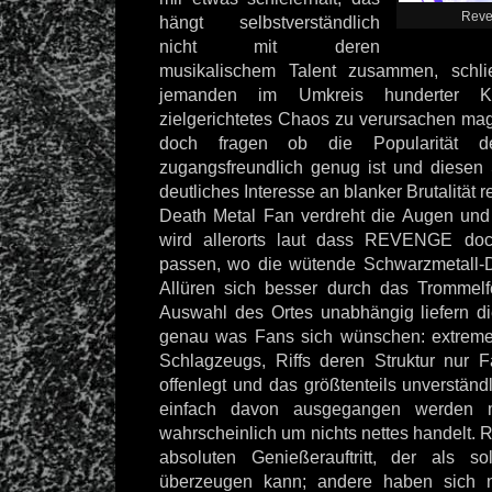
Reve
hängt selbstverständlich
nicht mit deren
musikalischem Talent zusammen, schli
jemanden im Umkreis hunderter Ki
zielgerichtetes Chaos zu verursachen ma
doch fragen ob die Popularität d
zugangsfreundlich genug ist und diesen S
deutliches Interesse an blanker Brutalität r
Death Metal Fan verdreht die Augen un
wird allerorts laut dass REVENGE doch
passen, wo die wütende Schwarzmetall-D
Allüren sich besser durch das Trommelf
Auswahl des Ortes unabhängig liefern di
genau was Fans sich wünschen: extreme
Schlagzeugs, Riffs deren Struktur nur 
offenlegt und das größtenteils unverstän
einfach davon ausgegangen werden 
wahrscheinlich um nichts nettes handelt.
absoluten Genießerauftritt, der als s
überzeugen kann; andere haben sich n