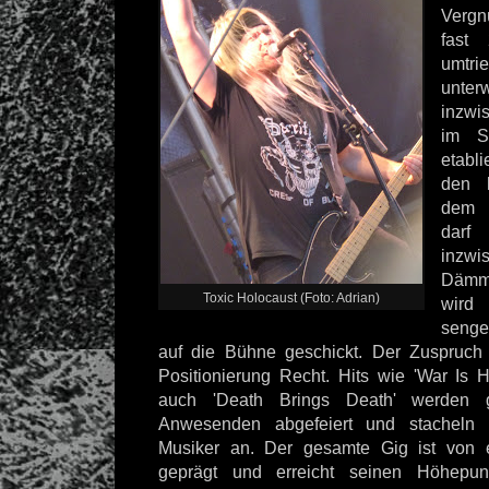
Verg
fast
umtr
unte
inzwi
im S
etabl
den l
dem 
darf
inzw
Dämm
Toxic Holocaust (Foto: Adrian)
wird
seng
auf die Bühne geschickt. Der Zuspruch 
Positionierung Recht. Hits wie 'War Is H
auch 'Death Brings Death' werden
Anwesenden abgefeiert und stacheln
Musiker an. Der gesamte Gig ist von 
geprägt und erreicht seinen Höhepu