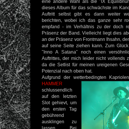
eine andere Wahl als die "IX Equilibri
dieses Album für das schwächste im Kan
Auftritt selbst gibt es dann weiter 
berichten, wobei ich das ganze sehr ro
empfand - im Verhältnis zu der doch re
Präsenz der Band. Vielleicht liegt dies a
an der Präsenz von Frontmann Ihsahn, der
auf seine Seite ziehen kann. Zum Glück
"Inno A Satana" noch einen versöhnli
Auftrittes, der mich leider nicht vollends 
da die Setlist für meinen ureigenen Ge
Potenzial nach oben hat.
Aufgrund der wetterbedingten Kapriol
HAMMER
schlussendlich
auf den letzten
Slot gehievt, um
den ersten Tag
gebührend
ausklingen zu
lassen. Bei