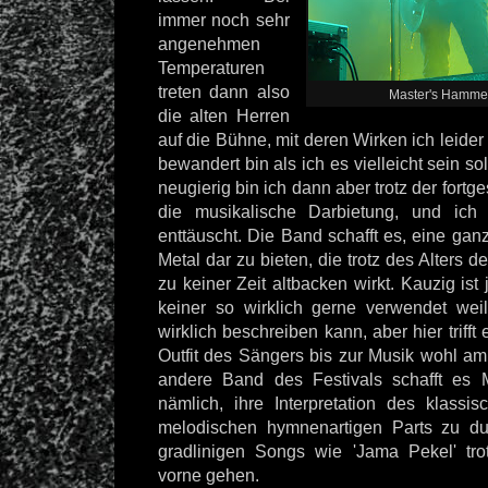
immer noch sehr
angenehmen
Temperaturen
treten dann also
Master's Hammer
die alten Herren
auf die Bühne, mit deren Wirken ich leider
bewandert bin als ich es vielleicht sein s
neugierig bin ich dann aber trotz der fortg
die musikalische Darbietung, und ich 
enttäuscht. Die Band schafft es, eine gan
Metal dar zu bieten, die trotz des Alters d
zu keiner Zeit altbacken wirkt. Kauzig ist 
keiner so wirklich gerne verwendet we
wirklich beschreiben kann, aber hier trif
Outfit des Sängers bis zur Musik wohl am
andere Band des Festivals schafft 
nämlich, ihre Interpretation des klassi
melodischen hymnenartigen Parts zu du
gradlinigen Songs wie 'Jama Pekel' tr
vorne gehen.