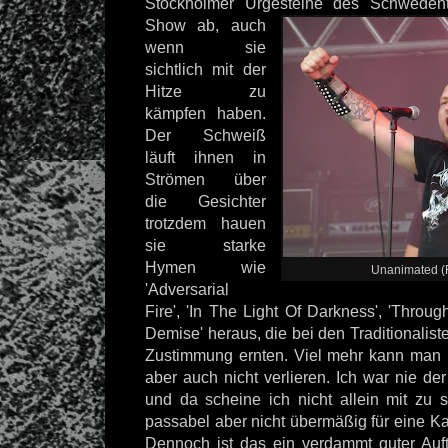
Stockholmer Urgesteine des
Schwedento
Show ab, auch
wenn sie
sichtlich mit der
Hitze zu
kämpfen haben.
Der Schweiß
läuft ihnen in
Strömen über
die Gesichter
trotzdem hauen
sie starke
Hymen wie
Unanimated (F
'Adversarial
Fire', 'In The Light Of Darkness', 'Throu
Demise' heraus, die bei den Traditionalist
Zustimmung ernten. Viel mehr kann man 
aber auch nicht verlieren. Ich war nie d
und da scheine ich nicht allein mit zu s
passabel aber nicht übermäßig für eine Ka
Dennoch ist das ein verdammt guter Auftr