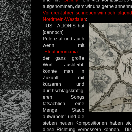
aufgenommen, dem wir uns gerne annehm
Vor drei Jahren schrieben wir noch folgend
Nordrhein-Westfalen
:
"IUS TALIONIS hat
[dennoch]
Potenzial und auch
wenn mit
"
Eleutheromania
"
der ganz große
Wurf ausbleibt,
könnte man in
Zukunft mit
kürzeren und
durchschlagskräftig
eren Songs
tatsächlich eine
Menge Staub
aufwirbeln" und die
sieben neuen Kompositionen haben sich 
diese Richtung verbessern können. Bis 