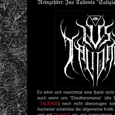
Reingehört: Ius Talionis "Saligi
Es lohnt sich manchmal eine Band nicht
auch wenn uns "Eleutheromania" (di
TALIONIS
) noch nicht überzeugen ko
Aachener scheinbar die allgemeine Krit
und mit "
Saligia
" ein viel kompakteres 