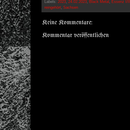
Labels:
2023
,
24.02.2023
,
Black Metal
,
Essenz I/II
reingehört
,
Sachsen
Keine Kommentare:
Kommentar veröffentlichen