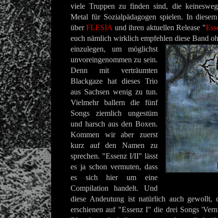
viele Truppen zu finden sind, die keineswe
Metal für Sozialpädagogen spielen. In diesem
über
FLESIA
und ihren aktuellen Release "
Esse
euch nämlich wirklich empfehlen diese Band o
einzulegen, um möglichst
unvoreingenommen zu sein.
Denn mit verträumten
Blackgaze hat dieses Trio
aus Sachsen wenig zu tun.
Vielmehr ballern die fünf
Songs ziemlich ungestüm
und harsch aus den Boxen.
Kommen wir aber zuerst
kurz auf den Namen zu
sprechen. "Essenz I/II" lässt
es ja schon vermuten, dass
es sich hier um eine
Compilation handelt. Und
diese Andeutung ist natürlich auch gewollt, 
erschienen auf "Essenz I" die drei Songs 'Vern