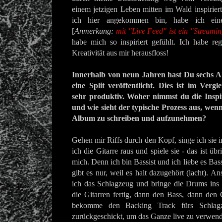
einem jetzigen Leben mitten im Wald inspirie
ich hier angekommen bin, habe ich ein
[
Anmerkung:
mit "Live Feed" ist ein "Streami
habe mich so inspiriert gefühlt. Ich habe reg
Kreativität aus mir herausfloss!
Innerhalb von neun Jahren hast Du sechs A
eine Split
veröffentlicht
. Dies ist im Verg
sehr produktiv. Woher nimmst du die Inspi
und wie sieht der typische Prozess aus, wenn
Album zu schreiben und aufzunehmen?
Gehen mir Riffs durch den Kopf, singe ich sie 
ich die Gitarre raus und spiele sie - das ist üb
mich. Denn ich bin Bassist und ich liebe es Bass
gibt es nur, weil es halt dazugehört (lacht). 
ich das Schlagzeug und bringe die Drums ins
die Gitarren fertig, dann den Bass, dann de
bekomme den Backing Track fürs Schlagz
zurückgeschickt, um das Ganze live zu verwen