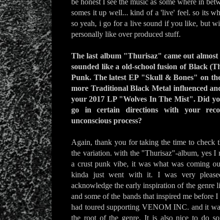
be honest I see the music as some where in bet
somes it up well... kind of a 'live' feel. so its w
so yeah, i go for a live sound if you like, but wit
personally like over produced stuff.
The last album "Thurisaz" came out almost e
sounded like a old-school fusion of Black (
Punk. The latest EP "Skull & Bones" on t
more Traditional Black Metal influenced and 
your 2017 LP "Wolves In The Mist". Did yo
go in certain directions with your rec
unconscious process?
Again, thank you for taking the time to check 
the variation. with the "Thurisaz"-album, yes I 
a crust punk vibe, it was what was coming out
kinda just went with it. I was very please
acknowledge the early inspiration of the ge
and some of the bands that inspired me before I 
had toured supporting VENOM INC. and it was 
the root of the genre. It is also nice to do 