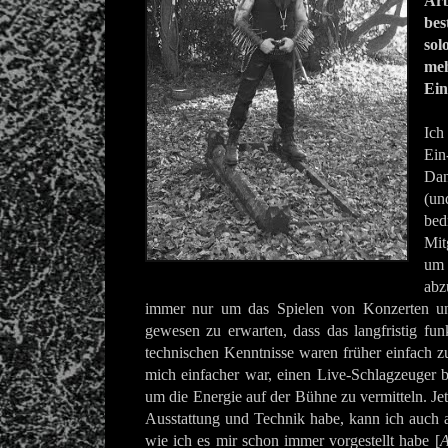
Ar
bes
so
meh
Ei
Ic
Ein
Da
(un
be
Mit
um 
abz
immer nur um das Spielen von Konzerten und
gewesen zu erwarten, dass das langfristig fu
technischen Kenntnisse waren früher einfach zu
mich einfacher war, einen Live-Schlagzeuger b
um die Energie auf der Bühne zu vermitteln. Jetz
Ausstattung und Technik habe, kann ich auch al
wie ich es mir schon immer vorgestellt habe [
A