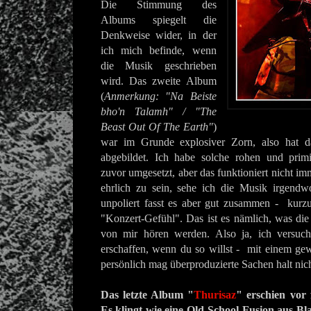
Die Stimmung des
Albums spiegelt die
Denkweise wider, in der
ich mich befinde, wenn
die Musik geschrieben
wird. Das zweite Album
(
Anmerkung: "Na Beiste
bho'n Talamh" / "The
Beast Out Of The Earth"
)
war im Grunde explosiver Zorn, also hat d
abgebildet. Ich habe solche rohen und prim
zuvor umgesetzt, aber das funktioniert nicht
ehrlich zu sein, sehe ich die Musik irgend
unpoliert fasst es aber gut zusammen - kurz
"Konzert-Gefühl". Das ist es nämlich, was die 
von mir hören werden. Also ja, ich versuc
erschaffen, wenn du so willst - mit einem gew
persönlich mag überproduzierte Sachen halt nich
Das letzte Album "
Thurisaz
" erschien vor 
Es klingt wie eine Old-School-Fusion aus B