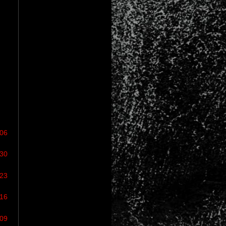
/06
/30
/23
/16
/09