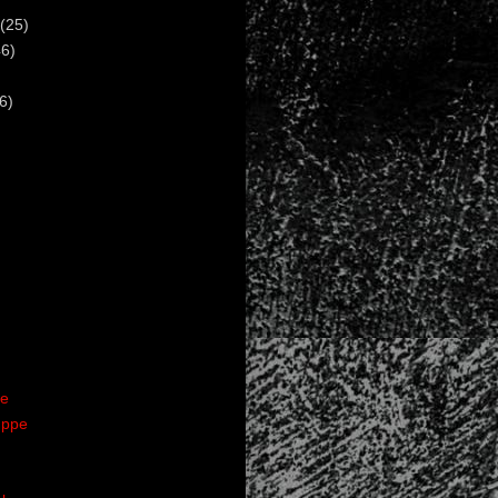
(25)
6)
6)
te
uppe