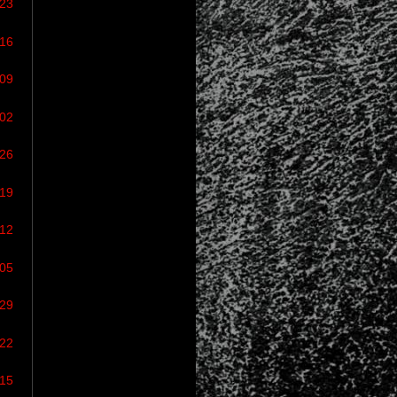
/23
/16
/09
/02
/26
/19
/12
/05
/29
/22
/15