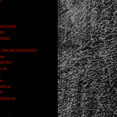
l
ACKCORE
ER
RUNG
 ONLINE-KONGRESS
de
GHTER
.de
e
de
ER.at
IT
NDED.de