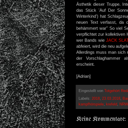
Ästhetik dieser Truppe. In
das Stück 'Auf Der Sonne
Winterkind') hat Schlagzeu
neuen Text verfasst, da 
behämmert war" So viel Selb
verpflichtet zur kollektive
wer Bands wie
JACK SLA
abfeiert, wird die neu auf
Allerdings muss man sich 
der Vorschlaghammer a
erscheint.
[Adrian]
Eingestellt von
Totgehört Red
Labels:
2018
,
23.03.2018
,
Bas
kampfhörspiele
,
krefeld
,
NRW
Keine Kommentare: