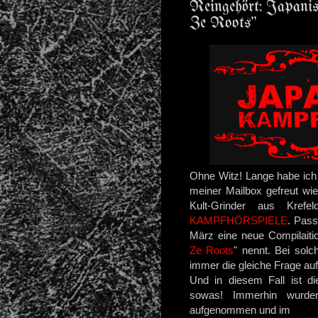
Reingehört: Japani
Ze Roots"
Ohne Witz! Lange habe ich 
meiner Mailbox gefreut wi
Kult-Grinder aus Kref
KAMPFHÖRSPIELE
. Pass
März eine neue Compilaiti
Ze Roots
" nennt. Bei sol
immer die gleiche Frage au
Und in diesem Fall ist di
sowas! Immerhin wurde
aufgenommen und im