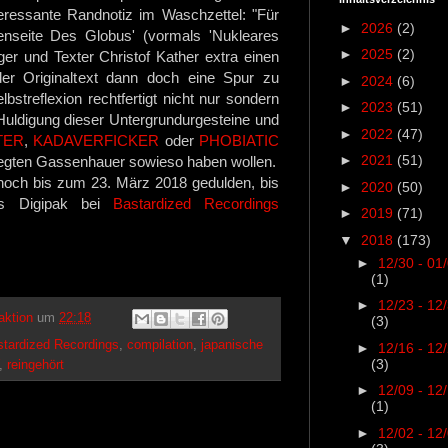
teressante Randnotiz im Waschzettel: "Für
►
2026
(2)
nseite Des Globus' (vormals 'Nukleares
►
2025
(2)
ger und Texter Christof Kather extra einen
der Originaltext dann doch eine Spur zu
►
2024
(6)
streflexion rechtfertigt nicht nur sondern
►
2023
(51)
n Huldigung dieser Untergrundurgesteine und
►
2022
(47)
TER
,
KADAVERFICKER
oder
PHOBIATIC
►
2021
(51)
gelegten Gassenhauer sowieso haben wollen.
noch bis zum 23. März 2018 gedulden, bis
►
2020
(50)
ls Digipak bei
Bastardized Recordings
►
2019
(71)
▼
2018
(173)
►
12/30 - 01
(1)
►
12/23 - 12
aktion
um
22:18
(3)
tardized Recordings
,
compilation
,
japanische
►
12/16 - 12
(3)
,
reingehört
►
12/09 - 12
(1)
►
12/02 - 12