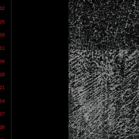
/02
/25
/18
/11
/04
/28
/21
/14
/07
/30