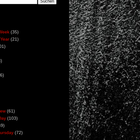
Week
(35)
 Year
(21)
01)
)
6)
iew
(61)
Day
(103)
69)
ursday
(72)