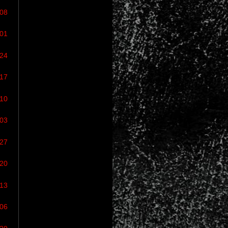
/08
/01
/24
/17
/10
/03
/27
/20
/13
/06