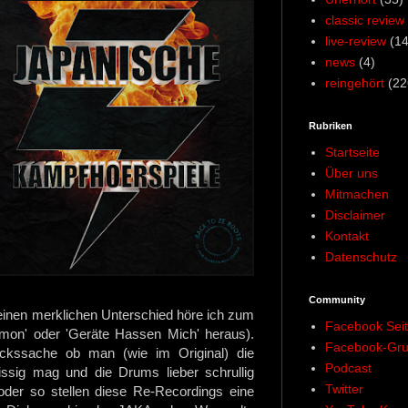
classic review
live-review
(14
news
(4)
reingehört
(22
Rubriken
Startseite
Über uns
Mitmachen
Disclaimer
Kontakt
Datenschutz
Community
einen merklichen Unterschied höre ich zum
Facebook Sei
dämon' oder 'Geräte Hassen Mich' heraus).
Facebook-Gr
ckssache ob man (wie im Original) die
Podcast
issig mag und die Drums lieber schrullig
Twitter
oder so stellen diese Re-Recordings eine