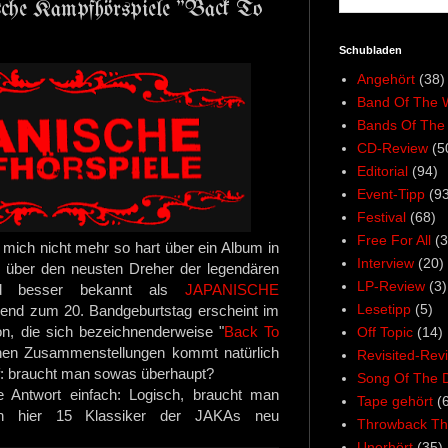
sche Kampfhörspiele "Back To
Schubladen
Angehört
(38)
Band Of The 
Bands Of The
CD-Review
(5
Editorial
(94)
Event-Tipp
(93
Festival
(68)
Free For All
(3
mich nicht mehr so hart über ein Album in
Interview
(20)
e über den neusten Dreher der legendären
LP-Review
(3)
eld besser bekannt als
JAPANISCHE
Lesetipp
(5)
end zum 20. Bandgeburtstag erscheint im
on, die sich bezeichnenderweise "
Back To
Off Topic
(14)
chen Zusammenstellungen kommt natürlich
Revisited-Rev
f: braucht man sowas überhaupt?
Song Of The 
e Antwort einfach: Logisch, braucht man
Tape gehört
(
n hier 15 Klassiker der JAKAs neu
Throwback Th
Unerhört
(35)