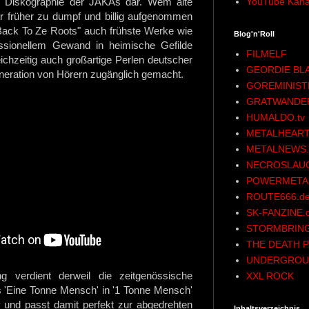
YouTube Kana
ie Diskographie der JAKAs dar. Wem alte
 früher zu dumpf und billig aufgenommen
"Back To Ze Roots" auch frühste Werke wie
Blog'n'Roll
fessionellem Gewand in heimische Gefilde
FILMELF
ichzeitig auch großartige Perlen deutscher
GEORDIE BL
neration von Hörern zugänglich gemacht.
GOREMINIST
GRATWANDE
HUMALDO.tv
METALHEART
METALNEWS.
NECROSLAU
POWERMETAL
ROUTE666.d
SK-FANZINE.
STORMBRING
THE DEATH P
UNDERGROU
 verdient derweil die zeitgenössische
XXL ROCK
'Eine Tonne Mensch' in '1 Tonne Mensch'
y und passt damit perfekt zur abgedrehten
Inhaltsverzeichnis