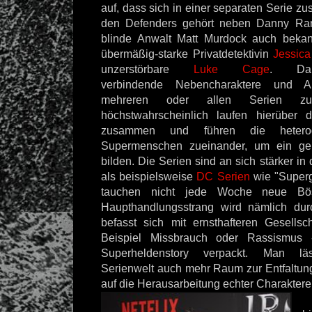
auf, dass sich in einer separaten Serie 
den Defenders gehört neben Danny Rand
blinde Anwalt Matt Murdock auch beka
übermäßig-starke Privatdetektivin
Jessic
unzerstörbare
Luke Cage
. Da
verbindende Nebencharaktere und An
mehreren oder allen Serien z
höchstwahrscheinlich laufen hierüber 
zusammen und führen die heter
Supermenschen zueinander, um ein g
bilden. Die Serien sind an sich stärker in 
als beispielsweise
DC Serien
wie "Supergi
tauchen nicht jede Woche neue Bö
Haupthandlungsstrang wird nämlich dur
befasst sich mit ernsthafteren Gesells
Beispiel Missbrauch oder Rassismus
Superheldenstory verpackt. Man läs
Serienwelt auch mehr Raum zur Entfaltung 
auf die Herausarbeitung echter Charaktere