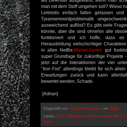
als Defender ausgewählt, wenn man sche
man mit dem Stoff umgehen soll? Wieso h
Leitmotiv einfach fallen gelassen und
Tyrannenmordproblematik umgeschwenk
ausweichend auflöst? Es gibt viele Fragen
könnte, aber die sind ohnehin alle obsol
funktioniert und ich hoffe, dass e
Herausbildung vielschichtiger Charaktere
in allen Netflix-
Marvel-Serien
gut funktio
super Grundlage für zukünftige Projekte 
jetzt auf die Interaktionen der vier unt
"Iron Fist" allerdings bleibt für sich allei
Erwartungen zurück und kann allenfal
bewertet werden. Schade.
[Adrian]
Eingestellt von
Totgehört Redaktion
um
23:04
Labels:
2017
,
Defenders
,
iron fist
,
marvel
,
Movie
,
Serie