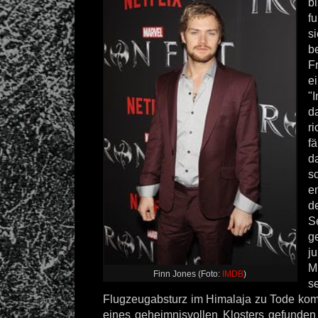
b
f
s
b
F
e
"
d
r
f
d
e
d
S
g
j
M
Finn Jones (Foto:
IMDB
)
s
Flugzeugabsturz im Himalaja zu Tode ko
eines geheimnisvollen Klosters gefunden 