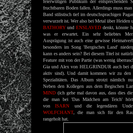
feierwütigen Publikum der entsprechenden S
fruchtbaren Boden fallen. Allerdings muss man
Band stilistisch tief im deutschsprachigen Pag
verwurzelt ist. Wer also bei Metal über Heiden 
BATHORY
und
ENSLAVED
denkt, könnte h
was er erwartet. Ein sehr beliebtes Mer
Ausprägung ist auch eine gewisse Heimatverbu
besonders im Song 'Bergisches Land' nieder
kann es anders sein? Bei diesem Titel ist natürl
Feature mit von der Partie (was wenig überra
Gia und Alex von HELGRINDUR auch bei de
aktiv sind). Und damit kommen wir zu den 
Spezialitäten. Das Album strotzt nämlich n
Neben den Kollegen aus dem Begischen La
MIND
(ich gehe mal davon aus, dass dies die
die man bei 'Das Mädchen am Teich' hört)
von
ISARN
und die legendären Underg
WOLFCHANT
, die man sich für den Rau
rangeholt hat.