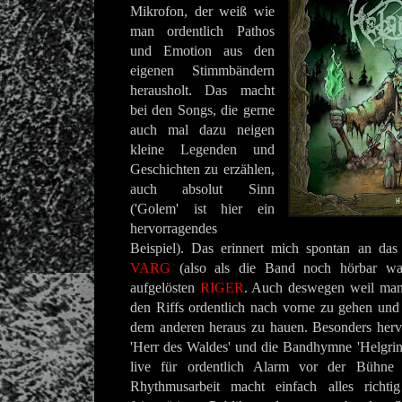
Mikrofon, der weiß wie
man ordentlich Pathos
und Emotion aus den
eigenen Stimmbändern
herausholt. Das macht
bei den Songs, die gerne
auch mal dazu neigen
kleine Legenden und
Geschichten zu erzählen,
auch absolut Sinn
('Golem' ist hier ein
hervorragendes
Beispiel). Das erinnert mich spontan an da
VARG
(also als die Band noch hörbar war
aufgelösten
RIGER
. Auch deswegen weil man 
den Riffs ordentlich nach vorne zu gehen und 
dem anderen heraus zu hauen. Besonders herv
'Herr des Waldes' und die Bandhymne 'Helgrind
live für ordentlich Alarm vor der Bühn
Rhythmusarbeit macht einfach alles richt