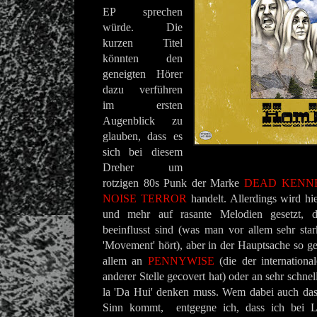
EP sprechen
würde. Die
kurzen Titel
könnten den
geneigten Hörer
dazu verführen
im ersten
Augenblick zu
glauben, dass es
sich bei diesem
Dreher um
rotzigen 80s Punk der Marke
DEAD KENN
NOISE TERROR
handelt. Allerdings wird h
und mehr auf rasante Melodien gesetzt, 
beeinflusst sind (was man vor allem sehr star
'Movement' hört), aber in der Hauptsache so ge
allem an
PENNYWISE
(die der internationa
anderer Stelle gecovert hat) oder an sehr schne
la 'Da Hui' denken muss. Wem dabei auch das
Sinn kommt, entgegne ich, dass ich bei L