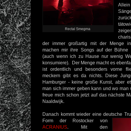
Allei
Sänge
zur
täto
Rectal Smegma
zei
chari
der immer großartig mit der Menge inte
machen mir ihre Songs auf der Bühne 
(auch wenn ich zu Hause nur wenig We
konsumiere). Der Menge macht es ebenfa
ist ordentlich und besonders vorne fl
meckern gibt es da nichts. Diese Jung
Hamburger - keine große Kunst, aber e
man sich immer geben kann und wo man w
freue mich schon jetzt auf das nächste M
Naaldwijk.
Danach kommt wieder eine deutsche Tru
Form der
Rostocker von
ACRANIUS
. Mit den