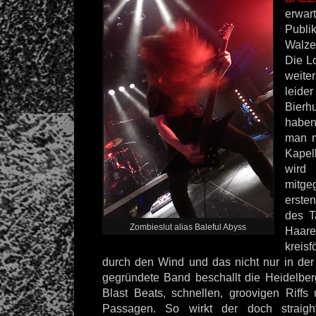
erwa
Publi
Walze
Die Lo
weit
leide
Bier
habe
man m
Kapel
wird
mitge
ersten
des T
Zombieslut alias Baleful Abyss
Haa
kreis
durch den Wind und das nicht nur in de
gegründete Band beschallt die Heidelberg
Blast Beats, schnellen, groovigen Riff
Passagen. So wirkt der doch straig