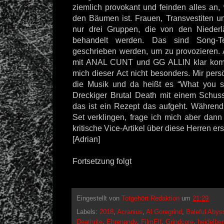
ziemlich provokant und feinden alles an, 
den Bäumen ist. Frauen, Transvestiten 
nur drei Gruppen, die von den Niederl
behandelt werden. Das sind Song-Te
geschrieben werden, um zu provozieren.
mit ANAL CUNT und GG ALLIN klar komm
mich dieser Act nicht besonders. Mir pers
die Musik und da heißt es “What you se
Dreckiger Brutal Death mit einem Schus
das ist ein Rezept das aufgeht. Während
Set verklingen, frage ich mich aber dann
kritische Vice-Artikel über diese Herren er
[Adrian]
Fortsetzung folgt
Eingestellt von
Totgehört Redaktion
um
21:29
Labels:
2018
,
Acranius
,
Al Goregrind
,
Baleful Abys
Deathrite
,
Ehrenandy
,
FilmElf
,
Grindcore
,
heidelbe