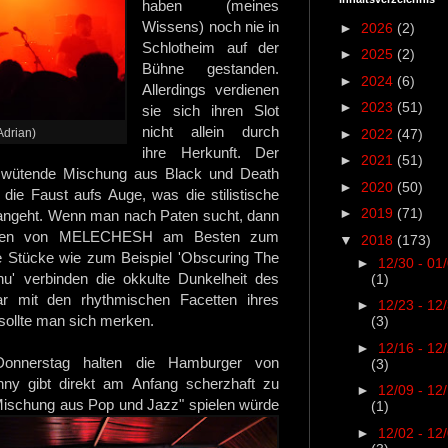
haben (meines
Wissens) noch nie in
►
2026
(2)
Schlotheim auf der
►
2025
(2)
Bühne gestanden.
►
2024
(6)
Allerdings verdienen
►
2023
(51)
sie sich ihren Slot
nicht allein durch
►
2022
(47)
Adrian)
ihre Herkunft. Der
►
2021
(51)
ne wütende Mischung aus Black und Death
►
2020
(50)
die Faust aufs Auge, was die stilistische
►
2019
(71)
 angeht. Wenn man nach Paten sucht, dann
legen von MELECHESH am Besten zum
▼
2018
(173)
re Stücke wie zum Beispiel 'Obscuring The
►
12/30 - 01
hu' verbinden die okkulte Dunkelheit des
(1)
r mit den rhythmischen Facetten ihres
►
12/23 - 12
sollte man sich merken.
(3)
►
12/16 - 12
onnerstag halten die Hamburger von
(3)
nny gibt direkt am Anfang scherzhaft zu
►
12/09 - 12
Mischung
aus Pop und Jazz" spielen würde
(1)
►
12/02 - 12