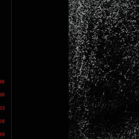
/06
/30
/23
/16
/09