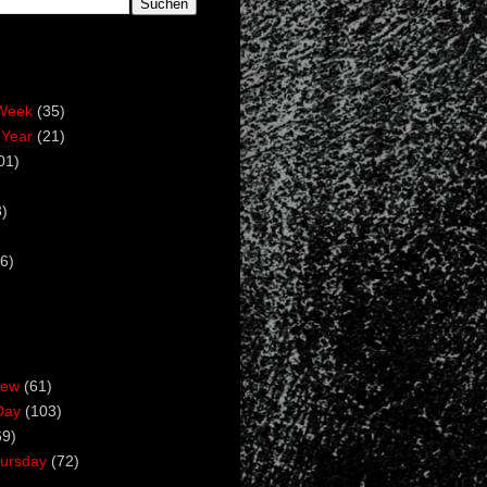
Week
(35)
 Year
(21)
01)
)
6)
iew
(61)
Day
(103)
69)
ursday
(72)