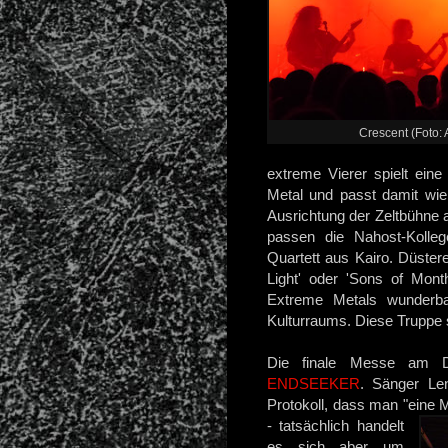
Crescent (Foto: 
extreme Vierer spielt ei
Metal und passt damit wie 
Ausrichtung der Zeltbühne
passen die Nahost-Kol
Quartett aus Kairo. Düste
Light' oder 'Sons of Mont
Extreme Metals wunderba
Kulturraums. Diese Truppe 
Die finale Messe am D
ENDSEEKER
. Sänger Le
Protokoll, dass man "eine 
- tatsächlich handelt
es sich aber um