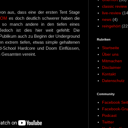
classic review
on aus, dass eine der ersten Tent Stage
live-review
(14
OOM
es doch deutlich schwerer haben die
news
(4)
 so manch andere in den tiefen eines
reingehört
(22
edoch ist dies hier weit gefehlt: Die
Publikum auch zu Beginn der Underground
Rubriken
en extrem tiefen, etwas simple gehaltenen
Startseite
d-School Hardcore und Doom Einflüssen,
n Gesamten vereint.
Über uns
Mitmachen
Disclaimer
Kontakt
Datenschutz
Community
Facebook Sei
Facebook-Gr
Podcast
Twitter