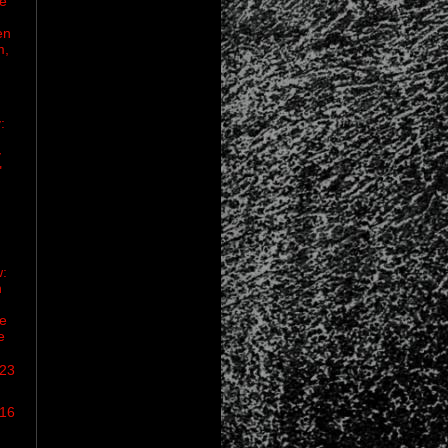
e
en
m,
:
y
"
w:
n
ie
e
/23
/16