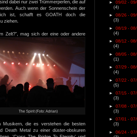
ind dabei nur zwei Trümmerperlen, die auf
►
09/02 - 09
(4)
werden. Auch wenn der Sonnenschein der
glich ist, schafft es GOATH doch die
►
08/26 - 09
(3)
zu ziehen.
►
08/19 - 08
(4)
im Zelt?", mag sich der eine oder andere
►
08/12 - 08
(4)
►
08/05 - 08
(1)
►
07/29 - 08
(4)
►
07/22 - 07
(5)
►
07/15 - 07
(3)
►
07/08 - 07
(3)
The Spirit (Foto: Adrian)
►
07/01 - 07
n Musikern, die es verstehen die besten
(3)
nd Death Metal zu einer düster-obskuren
►
06/24 - 07
ren. 'Cross The Bridge To Eternity' und
(3)