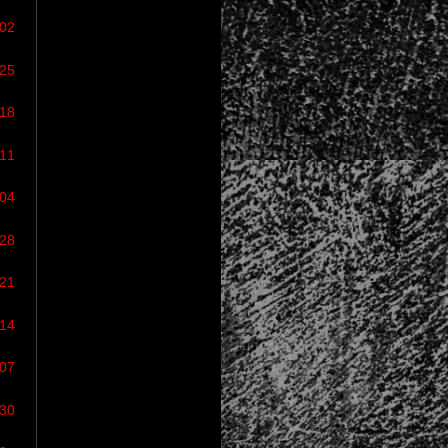
/02
/25
/18
/11
/04
/28
/21
/14
/07
/30