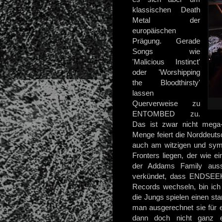
klassischen Death
Metal der
europäischen
Prägung. Gerade
Songs wie
'Malicious Instinct'
oder 'Worshipping
the Bloodthirsty'
lassen
Querverweise zu
ENTOMBED zu.
Das ist zwar nicht mega-i
Menge feiert die Norddeutsc
auch am witzigen und sym
Fronters liegen, der wie 
der Addams Family aussi
verkündet, dass ENDSEEK
Records wechseln, bin ich
die Jungs spielen einen st
man ausgerechnet sie für ei
dann doch nicht ganz e