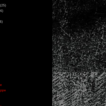
(25)
6)
6)
te
uppe