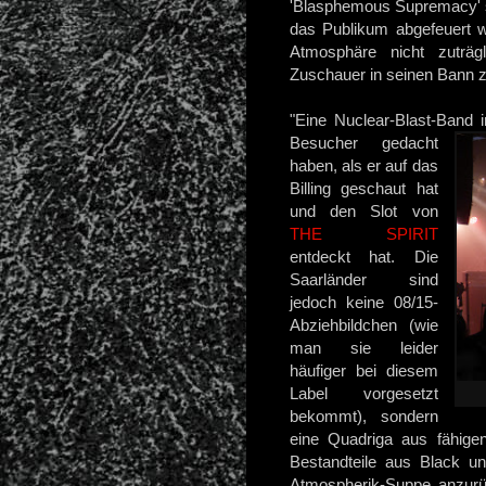
'Blasphemous Supremacy' s
das Publikum abgefeuert 
Atmosphäre nicht zuträ
Zuschauer in seinen Bann 
"Eine Nuclear-Blast-Band 
Besucher
gedacht
haben, als er auf das
Billing geschaut hat
und den Slot von
THE SPIRIT
entdeckt hat. Die
Saarländer sind
jedoch keine 08/15-
Abziehbildchen (wie
man sie leider
häufiger bei diesem
Label vorgesetzt
bekommt), sondern
eine Quadriga aus fähige
Bestandteile aus Black u
Atmospherik-Suppe anzurüh