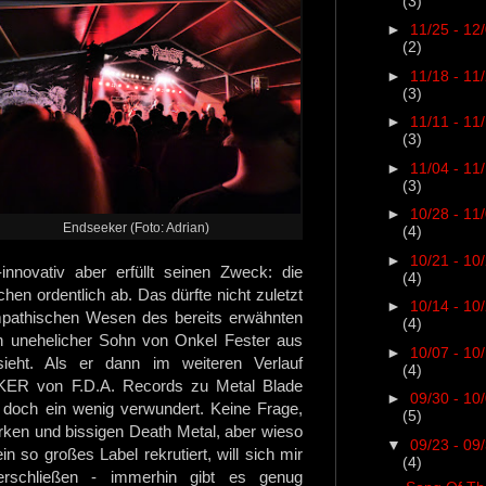
(3)
►
11/25 - 12
(2)
►
11/18 - 11
(3)
►
11/11 - 11
(3)
►
11/04 - 11
(3)
►
10/28 - 11
Endseeker (Foto: Adrian)
(4)
►
10/21 - 10
nnovativ aber erfüllt seinen Zweck: die
(4)
hen ordentlich ab. Das dürfte nicht zuletzt
►
10/14 - 10
pathischen Wesen des bereits erwähnten
(4)
ein unehelicher Sohn von Onkel Fester aus
►
10/07 - 10
eht. Als er dann im weiteren Verlauf
(4)
ER von F.D.A. Records zu Metal Blade
►
09/30 - 10
 doch ein wenig verwundert. Keine Frage,
(5)
arken und bissigen Death Metal, aber wieso
▼
09/23 - 09
n so großes Label rekrutiert, will sich mir
(4)
rschließen - immerhin gibt es genug