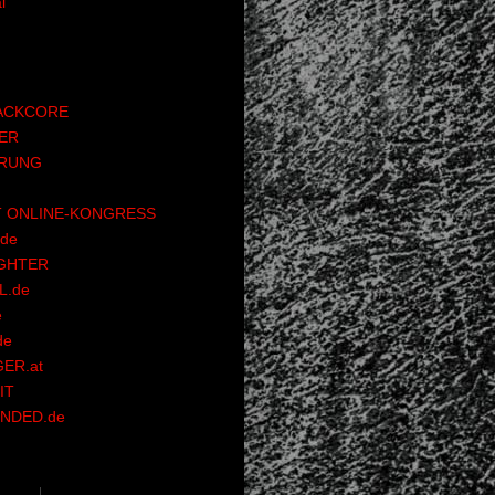
l
ACKCORE
ER
RUNG
 ONLINE-KONGRESS
de
GHTER
.de
e
de
ER.at
IT
NDED.de