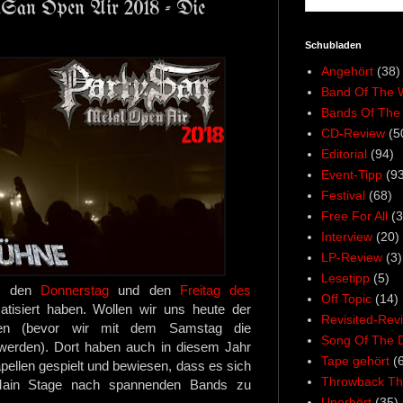
.San Open Air 2018 - Die
Schubladen
Angehört
(38)
Band Of The 
Bands Of The
CD-Review
(5
Editorial
(94)
Event-Tipp
(93
Festival
(68)
Free For All
(3
Interview
(20)
LP-Review
(3)
Lesetipp
(5)
ts den
Donnerstag
und den
Freitag des
Off Topic
(14)
tisiert haben. Wollen wir uns heute der
Revisited-Rev
den (bevor wir mit dem Samstag die
Song Of The 
 werden). Dort haben auch in diesem Jahr
Tape gehört
(
pellen gespielt und bewiesen, dass es sich
Throwback Th
 Main Stage nach spannenden Bands zu
Unerhört
(35)