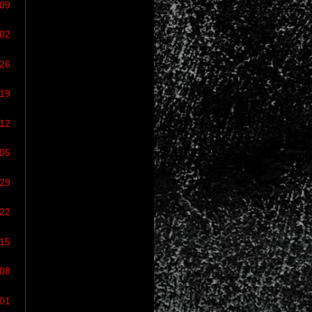
/09
/02
/26
/19
/12
/05
/29
/22
/15
/08
/01