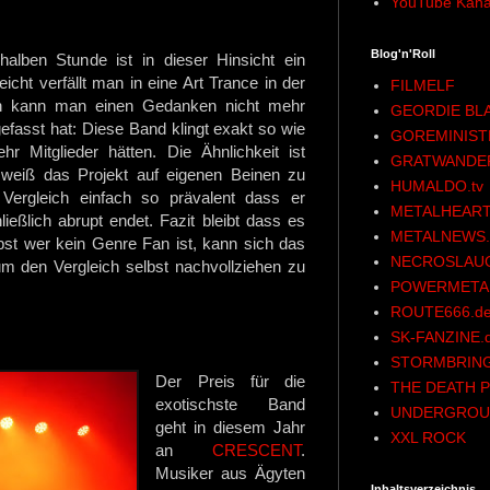
YouTube Kana
Blog'n'Roll
 halben Stunde ist in dieser Hinsicht ein
icht verfällt man in eine Art Trance in der
FILMELF
h kann man einen Gedanken nicht mehr
GEORDIE BL
efasst hat: Diese Band klingt exakt so wie
GOREMINIST
Mitglieder hätten. Die Ähnlichkeit ist
GRATWANDE
 weiß das Projekt auf eigenen Beinen zu
HUMALDO.tv
 Vergleich einfach so prävalent dass er
METALHEART
ießlich abrupt endet. Fazit bleibt dass es
METALNEWS.
st wer kein Genre Fan ist, kann sich das
NECROSLAU
um den Vergleich selbst nachvollziehen zu
POWERMETAL
ROUTE666.d
SK-FANZINE.
STORMBRING
Der Preis für die
THE DEATH P
exotischste Band
UNDERGROU
geht in diesem Jahr
XXL ROCK
an
CRESCENT
.
Musiker aus Ägyten
Inhaltsverzeichnis