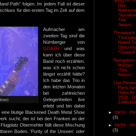
Song Of Th
nd Path" folgen. Im jedem Fall ist dieser
Day:
Nattravn
Abschluss für den ersten Tag im Zelt auf dem
'Suicidiu
The
Seduct...
Aufmacher am
Throwback
zweiten Tag sind die
Thursday
Nürnberger von
Nailed To
Obscurit
GOATH
und was
"Opaque
kann ich über diese
Reingehört:
Band noch erzählen.
Mongol
was ich nicht schon
"The
längst erzählt hätte?
Return"
Ich habe das Trio in
Live-Revie
den letzten Monaten
Party.Sa
Open Air
bei zahlreichen
2018 - D
Gelegenheiten live
drian)
Zeltbühn
erlebt und bin dabei
r eine blutige Blackened Death Metal Show
►
09/16 - 09
(3)
werk sucht, der ist bei den Franken an der
 Flugplatz Obermehler fällt diese Mischung
►
09/09 - 09
(3)
tbaren Boden. 'Purity of the Unseen' oder