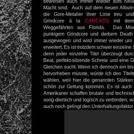
beweisen auch immer wieder aufs Neue
Macht sind. Auch auf dem neuen Album 
die Gore-Metaller ihrer Linie treu und
Grindcore á la
CARCASS
mit dem 
Weggefährten aus Florida. Das Misc
punkigem Grindcore und derbem Death 
ausgewogen und wird immer wieder um kl
erweitert. Es ist trotzdem schwer einzeln
denn jeder einzelne Titel überzeugt dur
Beat, perfekt-sitzende Schreie und eine Gi
Gleichen sucht. Wenn ich dennoch ein bis
hervorheben müsste, würde ich den Titelt
wählen, weil hier die genannten Stärken
schön zur Geltung kommen. Es ist auch v
Amerikaner schaffen brutale und technisc
song-dienlich und logisch zu verbinden, 
auch noch gelingt den Unterhaltungsfaktor