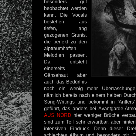
besonders gut
beobachtet werden
kann. Die Vocals
bestehen aus
tiefen, lang
gezogenen Grunts,
die perfekt zu den
alptraumhaften
Melodien passen.
Da entsteht
einerseits
Gänsehaut aber
auch das Bedürfnis
nach ein wenig mehr Überraschunge
nämlich bereits nach einem halben Durc
Song-Writings und bekommt in 'Antlers'
geführt, das anders bei Avantgarde-Atm
AUS NORD
hier weniger Brüche verba
sind zum Teil sehr erwartbar, aber hinte
intensiven Eindruck. Denn dieser Drehe
schlechtes Album und besonders mit 'Cri