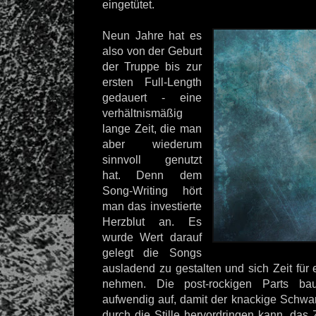
eingetütet.
Neun Jahre hat es
also von der Geburt
der Truppe bis zur
ersten Full-Length
gedauert - eine
verhältnismäßig
lange Zeit, die man
aber wiederum
sinnvoll genutzt
hat. Denn dem
Song-Writing hört
man das investierte
Herzblut an. Es
wurde Wert darauf
gelegt die Songs
ausladend zu gestalten und sich Zeit für
nehmen. Die post-rockigen Parts ba
aufwendig auf, damit der knackige Schwar
durch die Stille hervordringen kann, das Z