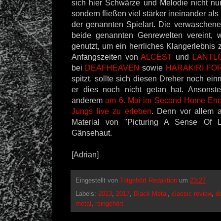
sich hier Schwärze und Melodie nicht nur
sondern fließen viel stärker ineinander als
der genannten Spielart. Die verwaschene
beide genannten Genrewelten vereint, wi
genutzt, um ein herrliches Klangerlebnis 
Anfangszeiten von
ALCEST
und
LANTL
bei
DEAFHEAVEN
sowie
HARAKIRI FO
spitzt, sollte sich diesen Dreher noch ei
er dies noch nicht getan hat. Ansonst
anderem
am 6. Mai im Second Home Enne
Jungs live zu erleben
. Denn vor allem a
Material von "Picturing A Sense Of L
Gänsehaut.
[Adrian]
Eingestellt von
Totgehört Redaktion
um
23:27
Labels:
2013
,
2017
,
Black Metal
,
classic review
,
d
metal
,
reingehört