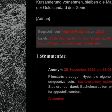
Kursänderung vornehmen, bleiben die Mar
der Goldstandard des Genre.
[Adrian]
Eingestellt von
Totgehört Redaktion
um
23:55
Labels:
2016
,
Batman
,
DC Comics
,
Deadshot
,
Fil
kino
,
Off Topic
,
Suicide Squad
,
Waner Bros
1 Kommentar:
Anonym
28. November 2025 um 23:09
Filmstarts erzeugen Hype, die eigene A
umgesetzt sein.
bachelorarbeit schr
Studierende, damit Bachelorarbeiten p
fertiggestellt werden.
Antworten