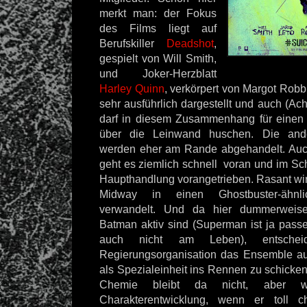
merkt man: der Fokus
des Films liegt auf
Berufskiller
Deadshot
,
gespielt von Will Smith,
und Joker-Herzblatt
Harley Quinn
, verkörpert von Margot Robbi
sehr ausführlich dargestellt und auch (Ac
darf in diesem Zusammenhang für einen je
über die Leinwand huschen. Die ande
werden eher am Rande abgehandelt. Auch
geht es ziemlich schnell voran und im Sc
Haupthandlung vorangetrieben. Rasant wird
Midway in einen Ghostbuster-ähnli
verwandelt. Und da hier dummerweis
Batman
aktiv sind
(Superman ist ja pas
auch nicht am Leben), entschei
Regierungsorganisation das Ensemble a
als Spezialeinheit ins Rennen zu schicke
Chemie bleibt da nicht, aber w
Charakterentwicklung, wenn er toll cho