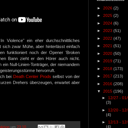
►
2026
(2)
►
2025
(2)
►
2024
(6)
►
2023
(51)
►
2022
(47)
 In Violence" ein eher durchschnittliches
►
2021
(51)
sich zwar Mühe, aber hinterlässt einfach
en funktioniert noch der Opener 'Broken
►
2020
(50)
einen Bann zieht er den Hörer auch nicht.
►
2019
(71)
h ein Null-Linien-Tonträger, der niemandem
►
2018
(173)
egeisterungsstürme hervorruft.
►
2017
(213)
uch bei
Death Center Prods
selbst von der
kurzen Drehers überzeugen, erwartet aber
►
2016
(208)
▼
2015
(196)
►
12/27 - 01
(3)
►
12/20 - 12
(4)
►
12/13 - 12
(4)
aktion
um
23:10