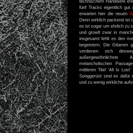
technischem Handwerk erkl
fünf Tracks eigentlich gut
erwarten hier die neuen
W
Denn wirklich packend ist d
es ist sogar um ehrlich zu s
und growlt zwar in manchen
insgesamt fehlt es den m
begeistern. Die Gitarren 
verdienen sich desw
außergewöhnlichste A
melancholischen Passag
mittleren Titel 'All Is Los
Songgerüst sind es dafür 
und zu wenig wirkliche au