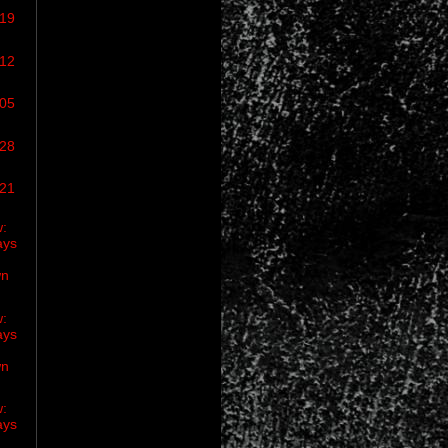
/19
/12
/05
/28
/21
w:
ays
wn
w:
ays
wn
w:
ays