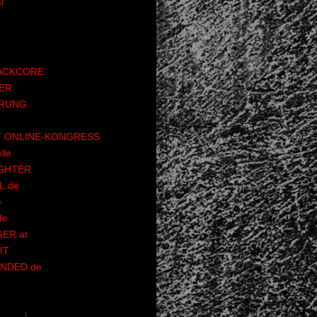
l
ACKCORE
ER
RUNG
 ONLINE-KONGRESS
de
GHTER
.de
e
de
ER.at
IT
NDED.de