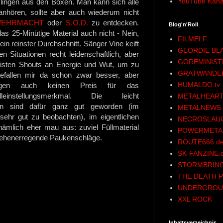
YouTube Kana
ingen aus den Boxen. Man kann sich alle
 anhören, sollte aber auch wiederum nicht
EHRMACHT
oder
S.O.D.
zu entdecken.
Blog'n'Roll
as 25-Minütige Material auch nicht - Nein,
FILMELF
ein reinster Durchschnitt. Sänger Vine keift
GEORDIE BL
 Situationen recht leidenschaftlich, aber
GOREMINIST
eisten Shouts an Energie und Wut, um zu
GRATWANDE
gefallen mir da schon zwar besser, aber
HUMALDO.tv
egen auch keinen Preis für das
lleinstellungsmerkmal. Die leicht
METALHEART
en sind dafür ganz gut geworden (im
METALNEWS.
t' sehr gut zu beobachten), im eigentlichen
NECROSLAU
nämlich eher mau aus: zuviel Füllmaterial
POWERMETAL
fsehenerregende Paukenschläge.
ROUTE666.d
SK-FANZINE.
STORMBRING
THE DEATH P
UNDERGROU
XXL ROCK
Inhaltsverzeichnis