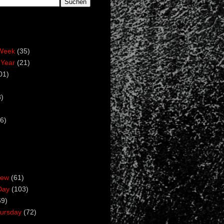
Week
(35)
 Year
(21)
01)
)
6)
iew
(61)
Day
(103)
69)
ursday
(72)