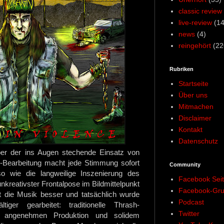
classic review
live-review
(14
news
(4)
reingehört
(22
Rubriken
Startseite
Über uns
Mitmachen
Disclaimer
Kontakt
Datenschutz
ber der ins Augen stechende Einsatz von
-Bearbeitung macht jede Stimmung sofort
Community
o wie die langweilige Inszenierung des
Facebook Sei
nkreativster Frontalpose im Bildmittelpunkt
Facebook-Gr
 ist die Musik besser und tatsächlich wurde
Podcast
iger gearbeitet: traditionelle Thrash-
Twitter
r angenehmen Produktion und solidem