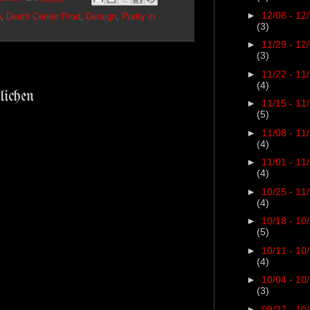
►
12/06 - 12
w
,
Death Center Prod
,
Deraign
,
Purity in
(3)
►
11/29 - 12
(3)
►
11/22 - 11
(4)
lichen
►
11/15 - 11
(5)
►
11/08 - 11
(4)
►
11/01 - 11
(4)
►
10/25 - 11
(4)
►
10/18 - 10
(5)
►
10/11 - 10
(4)
►
10/04 - 10
(3)
►
09/27 - 10