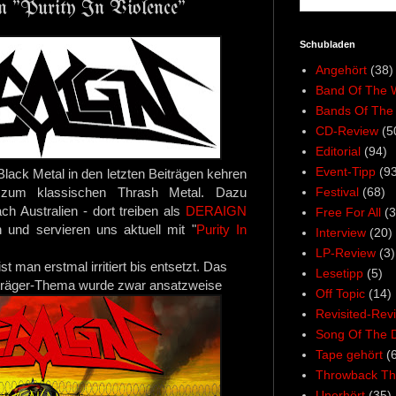
 "Purity In Violence"
Schubladen
Angehört
(38)
Band Of The 
Bands Of The
CD-Review
(5
Editorial
(94)
Event-Tipp
(93
ack Metal in den letzten Beiträgen kehren
Festival
(68)
zum klassischen Thrash Metal. Dazu
ch Australien - dort treiben als
DERAIGN
Free For All
(3
 und servieren uns aktuell mit "
Purity In
Interview
(20)
LP-Review
(3)
 man erstmal irritiert bis entsetzt. Das
Lesetipp
(5)
nträger-Thema wurde zwar ansatzweise
Off Topic
(14)
Revisited-Rev
Song Of The 
Tape gehört
(
Throwback Th
Unerhört
(35)