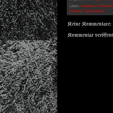
Labels:
Australien
,
CD-Revie
Violence
,
Thrash Metal
Keine Kommentare:
Kommentar veröffent