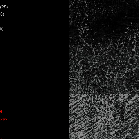
(25)
6)
6)
te
uppe