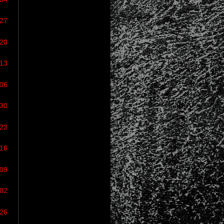
/27
/20
/13
/06
/30
/23
/16
/09
/02
/26