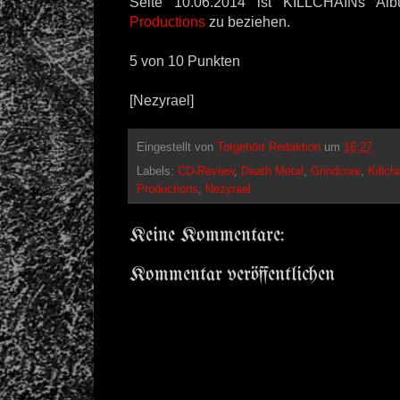
Seite 10.06.2014 ist KILLCHAINs A
Productions
zu beziehen.
5 von 10 Punkten
[Nezyrael]
Eingestellt von
Totgehört Redaktion
um
16:27
Labels:
CD-Review
,
Death Metal
,
Grindcore
,
Killch
Productions
,
Nezyrael
Keine Kommentare:
Kommentar veröffentlichen