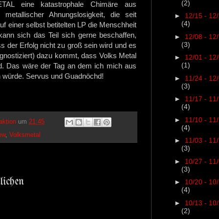
(2)
TAL eine katastrophale Chimäre aus
 metallischer Ahnungslosigkeit, die seit
►
12/15 - 12
(4)
f einer selbst betitelten LP die Menschheit
kann sich das Teil sich gerne beschaffen,
►
12/08 - 12
(3)
ss der Erfolg nicht zu groß sein wird und es
ognostiziert) dazu kommt, dass Volks Metal
►
12/01 - 12
(1)
d. Das wäre der Tag an dem ich mich aus
n würde. Servus und Guadnöchd!
►
11/24 - 12
(3)
►
11/17 - 11
(4)
►
11/10 - 11
aktion
um
21:45
(4)
ew
,
Volksmetal
►
11/03 - 11
(3)
►
10/27 - 11
(3)
lichen
►
10/20 - 10
(4)
►
10/13 - 10
(2)