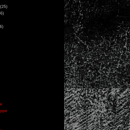
(25)
6)
6)
te
uppe