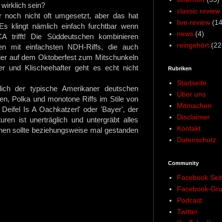
wirklich sein?
classic review
 noch nicht oft umgesetzt, aber das hat
live-review
(14
s klingt nämlich einfach furchtbar wenn
news
(4)
A trifft! Die Süddeutschen kombinieren
reingehört
(22
en mit einfachsten NDH-Riffs, die auch
er auf dem Oktoberfest zum Mitschunkeln
ser und Klischeehafter geht es echt nicht
Rubriken
Startseite
nlich der typische Amerikaner deutschen
Über uns
en, Polka und monotone Riffs im Stile von
Mitmachen
fel Is A Oachkatzerl' oder 'Bayer', der
Disclaimer
ren ist unerträglich und untergräbt alles
Kontakt
ehen sollte beziehungsweise mal gestanden
Datenschutz
Community
Facebook Sei
Facebook-Gr
Podcast
Twitter