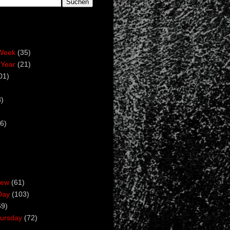
Week
(35)
 Year
(21)
01)
)
6)
iew
(61)
Day
(103)
69)
ursday
(72)