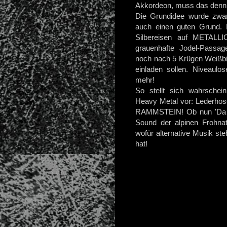
Akkordeon, muss das denn 
Die Grundidee wurde zwar
auch einen guten Grund. E
Silbereisen auf METALLIC
grauenhafte Jodel-Passag
noch nach 5 Krügen Weißbi
einladen sollen. Niveaulo
mehr!
So stellt sich wahrschei
Heavy Metal vor: Lederhos
RAMMSTEIN! Ob nun 'Da Dei
Sound der alpinen Frohnatu
wofür alternative Musik st
hat!