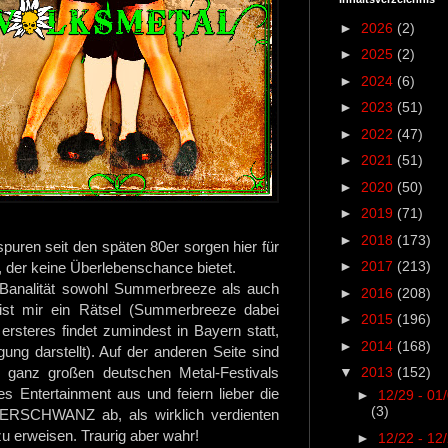
►
2026
(2)
►
2025
(2)
►
2024
(6)
►
2023
(51)
►
2022
(47)
►
2021
(51)
►
2020
(50)
►
2019
(71)
►
2018
(173)
puren seit den späten 80er sorgen hier für
►
2017
(213)
, der keine Überlebenschance bietet.
 Banalität sowohl Summerbreeze als auch
►
2016
(208)
st mir ein Rätsel (Summerbreeze dabei
►
2015
(196)
rsteres findet zumindest in Bayern statt,
►
2014
(168)
ung darstellt). Auf der anderen Seite sind
▼
2013
(152)
 ganz großen deutschen Metal-Festivals
es Entertainment aus und feiern lieber die
►
12/29 - 01
(3)
SCHWANZ ab, als wirklich verdienten
u erweisen. Traurig aber wahr!
►
12/22 - 12