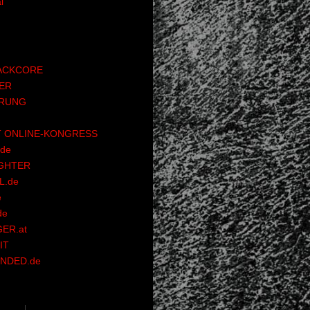
l
ACKCORE
ER
RUNG
 ONLINE-KONGRESS
de
GHTER
.de
e
de
ER.at
IT
NDED.de