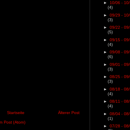
►
10/06 - 10
(4)
►
09/29 - 10
(3)
►
09/22 - 09
(5)
►
09/15 - 09
(4)
►
09/08 - 09
(6)
►
09/01 - 09
(3)
►
08/25 - 09
(3)
►
08/18 - 08
(4)
►
08/11 - 08
(4)
Startseite
Älterer Post
►
08/04 - 08
(1)
 Post (Atom)
►
07/28 - 08