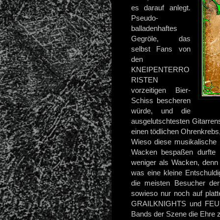
es darauf anlegt.
Pseudo-
balladenhaftes
Gegröle, das
selbst Fans von
den
KNEIPENTERRO
RISTEN
vorzeitigen Bier-
Schiss bescheren
würde, und die
ausgelutschtesten Gitarrens
einen tödlichen Ohrenkrebs
Wieso diese musikalische
Wacken bespaßen durfte i
weniger als Wacken, denn e
was eine kleine Entschuldig
die meisten Besucher der
sowieso nur noch auf platt
GRAILKNIGHTS und FEUER
Bands der Szene die Ehre z