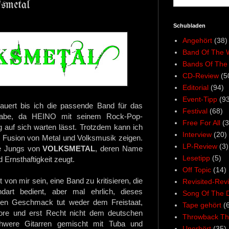
smetal
Schubladen
Angehört
(38)
Band Of The 
Bands Of The
CD-Review
(5
Editorial
(94)
Event-Tipp
(93
auert bis ich die passende Band für das
Festival
(68)
habe, da HEINO mit seinem Rock-Pop-
Free For All
(3
 auf sich warten lässt
. Trotzdem kann ich
Interview
(20)
e Fusion von Metal und Volksmusik zeigen.
LP-Review
(3)
die Jungs von
VOLKSMETAL
, deren Name
Lesetipp
(5)
d Ernsthaftigkeit zeugt.
Off Topic
(14)
 von mir sein, eine Band zu kritisieren, die
Revisited-Rev
art bedient, aber mal ehrlich, dieses
Song Of The 
en Geschmack tut weder dem Freistaat,
Tape gehört
(
lore und erst Recht nicht dem deutschen
Throwback Th
chwere Gitarren gemischt mit Tuba und
Unerhört
(35)