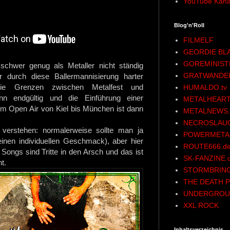
YouTube Kana
Blog'n'Roll
FILMELF
GEORDIE BL
GOREMINIST
chwer genug als Metaller nicht ständig
GRATWANDE
r durch diese Ballermannisierung harter
ie Grenzen zwischen Metalfest und
HUMALDO.tv
nn endgültig und die Einführung einer
METALHEART
em Open Air von Kiel bis München ist dann
METALNEWS.
NECROSLAU
 verstehen: normalerweise sollte man ja
POWERMETAL
 einen individuellen Geschmack), aber hier
ROUTE666.d
e Songs sind Tritte in den Arsch und das ist
SK-FANZINE.
nt.
STORMBRING
THE DEATH P
UNDERGROU
XXL ROCK
Inhaltsverzeichnis