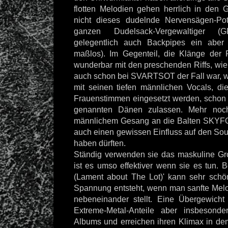
flotten Melodien gehen herrlich in den
nicht dieses dudelnde Nervensägen-Po
ganzen Dudelsack-Vergewaltiger 
gelegentlich auch Backpipes ein aber 
maßlos). Im Gegenteil, die Klänge der 
wunderbar mit den preschenden Riffs, wie
auch schon bei SVARTSOT der Fall war, wo
mit seinen tiefen männlichen Vocals, d
Frauenstimmen eingesetzt werden, schon 
genannten Dänen zulassen. Mehr noc
männlichem Gesang an die Balten SKYFO
auch einen gewissen Einfluss auf den So
haben dürften.
Ständig verwenden sie das maskuline Grol
ist es umso effektiver wenn sie es tun. 
(Lament about The Lot)' kann sehr schö
Spannung entsteht, wenn man sanfte Melo
nebeneinander stellt. Eine Übergewicht
Extreme-Metal-Anteile aber insbeson
Albums und erreichen ihren Klimax in de