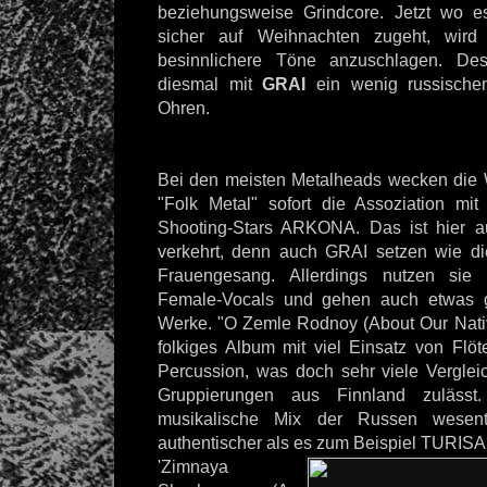
beziehungsweise Grindcore. Jetzt wo 
sicher auf Weihnachten zugeht, wir
besinnlichere Töne anzuschlagen. D
diesmal mit
GRAI
ein wenig russische
Ohren.
Bei den meisten Metalheads wecken die 
"Folk Metal" sofort die Assoziation mi
Shooting-Stars ARKONA. Das ist hier a
verkehrt, denn auch GRAI setzen wie di
Frauengesang. Allerdings nutzen sie 
Female-Vocals und gehen auch etwas 
Werke. "O Zemle Rodnoy (About Our Nativ
folkiges Album mit viel Einsatz von Flöte
Percussion, was doch sehr viele Verglei
Gruppierungen aus Finnland zulässt
musikalische Mix der Russen wesentl
authentischer als es zum Beispiel TURISA
'Zimnaya