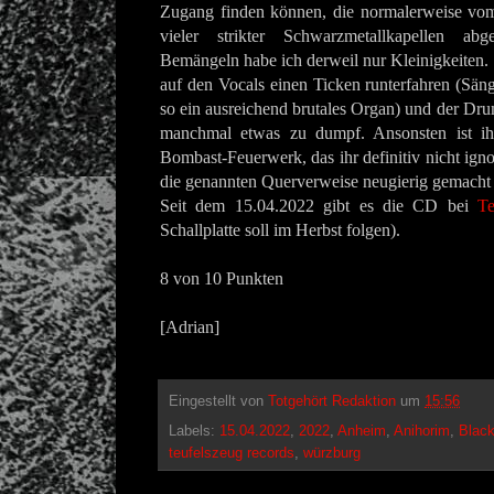
Zugang finden können, die normalerweise vo
vieler strikter Schwarzmetallkapellen ab
Bemängeln habe ich derweil nur Kleinigkeiten. 
auf den Vocals einen Ticken runterfahren (Sän
so ein ausreichend brutales Organ) und der Dru
manchmal etwas zu dumpf. Ansonsten ist ih
Bombast-Feuerwerk, das ihr definitiv nicht igno
die genannten Querverweise neugierig gemacht
Seit dem 15.04.2022 gibt es die CD bei
Te
Schallplatte soll im Herbst folgen).
8 von 10 Punkten
[Adrian]
Eingestellt von
Totgehört Redaktion
um
15:56
Labels:
15.04.2022
,
2022
,
Anheim
,
Anihorim
,
Black
teufelszeug records
,
würzburg