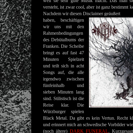
weil sie sehr gute Musik macht. Das man si
versteht, ist zwar cool, aber ist ganz bestimmt 
Nachdem wir diesen Disclaimer geäußert
haben, beschäftigen
wir uns mit den
Rahmenbedingungen
des Debütalbums der
Franken. Die Scheibe
bringt es auf fast 47
Minuten Spielzeit
und teilt sich in acht
Songs auf, die alle
irgendwo zwischen
fünfeinhalb und
sieben Minuten lang
sind. Stilistisch ist die
Reise klar. Die
Würzburger spielen
Black Metal. Da gibt es kein Vertun. Recht kl
und erinnert mich an schwedische Vorbilder wie
(noch ältere)
DARK FUNERAL
. Kurzgesagt