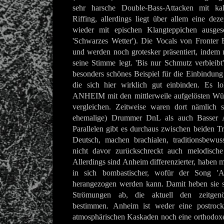
sehr harsche Double-Bass-Attacken mit ka
Riffing, allerdings liegt über allem eine de
wieder mit epischen Klangteppichen ausg
'Schwarzes Wetter')
. Die Vocals von Fronter 
und werden noch grotesker präsentiert, indem 
seine Stimme legt. 'Bis nur Schmutz verbleibt
besonders schönes Beispiel für die Einbindung
die sich hier wirklich gut einbinden. Es l
ANHEIM mit den mittlerweile aufgelösten W
vergleichen. Zeitweise waren dort nämlich s
ehemalige) Drummer DnL als auch Basser 
Parallelen gibt es durchaus zwischen beiden T
Deutsch, machen brachialen, traditionsbewus
nicht davor zurückschreckt auch melodische
Allerdings sind Anheim differenzierter, haben 
in sich bombastischer, wofür der Song 'A
herangezogen werden kann. Damit heben sie s
Strömungen ab, die aktuell den zeitgen
bestimmen. Anheim ist weder eine postroc
atmosphärischen Kaskaden noch eine orthodoxe,