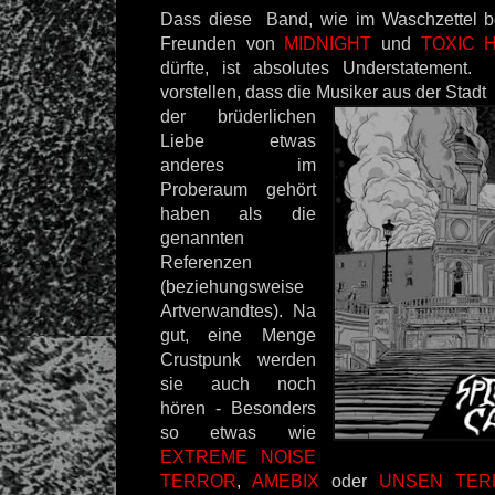
Dass diese Band, wie im Waschzettel be
Freunden von
MIDNIGHT
und
TOXIC 
dürfte, ist absolutes Understatement
vorstellen, dass die Musiker aus der Stadt
der brüderlichen
Liebe etwas
anderes im
Proberaum gehört
haben als die
genannten
Referenzen
(beziehungsweise
Artverwandtes). Na
gut, eine Menge
Crustpunk werden
sie auch noch
hören - Besonders
so etwas wie
EXTREME NOISE
TERROR
,
AMEBIX
oder
UNSEN TER