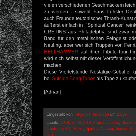
vielen verschiedenen Geschmäckern leicht
zu werden - sowohl Fans frühster Deat
auch Freunde teutonischer Thrash-Kunst 
äußerst einfach in "Spiritual Cancer" r
CRETINS aus Philadelphia sind zwar mit
Band für den metallischen Feingeist o
Neuling, aber wer sich Truppen von Fenri
HELLHAMMER
auf ihrer Tribute-Tour hin
wird sich selbst mit dieser Veröffentlichu
machen.
Diese Viertelstunde Nostalgie-Geballer 
bei
Suicide Bong Tapes
als Tape zu kaufen
[Adrian]
Eingestellt von
Totgehört Redaktion
um
23:29
Labels:
2019
,
26.10.2019
,
Atomic Cretins
,
Blacken
crustcore
,
MC
,
Punk
,
Spiritual Cancer
,
Suicide Bo
usa