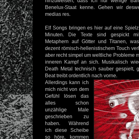
hinzuweisen, dass ich nur wenige Ba
Benelux-Staat kenne. Gehen wir deswe
medias res.
Elf Songs bringen es hier auf eine Spiel
Minuten. Die Texte sind gespickt m
Metaphern auf Götter und Titanen, w
dezent römisch-hellenistischem Touch verl
aber recht simpel um weltliche Probleme m
inneren Kampf an sich. Musikalisch wie
Death Metal technisch sauber gespielt, g
Beat treibt ordentlich nach vorne.
Allerdings kann ich
mich nicht von dem
Gefühl lösen das
alles schon
unzählige Male
geschrieben zu
haben. Während
ich diese Scheibe
so höre, kommen