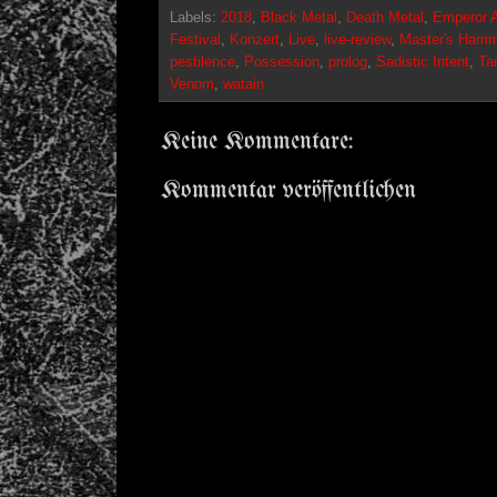
Labels:
2018
,
Black Metal
,
Death Metal
,
Emperor 
Festival
,
Konzert
,
Live
,
live-review
,
Master's Hamm
pestilence
,
Possession
,
prolog
,
Sadistic Intent
,
Ta
Venom
,
watain
Keine Kommentare:
Kommentar veröffentlichen