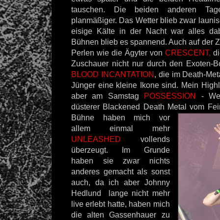
tauschen. Die beiden anderen Tage 
planmäßiger. Das Wetter blieb zwar launis
eisige Kälte in der Nacht war alles da
Bühnen blieb es spannend. Auch auf der Z
Perlen wie die Ägyter von
CRESCENT,
di
Zuschauer nicht nur durch den Exoten-B
BLOOD INCANTATION
, die im Death-Met
Jünger eine kleine Ikone sind. Mein High
aber am Samstag
POSSESSION
- Wei
düsterer Blackened Death Metal
vom Fein
Bühne haben mich vor
allem einmal mehr
UNLEASHED
vollends
überzeugt. Im Grunde
haben sie zwar nichts
anderes gemacht als sonst
auch, da ich aber Johnny
Hedlund lange nicht mehr
live erlebt hatte, haben mich
die alten Gassenhauer zu