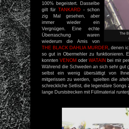
100% begeistert. Dasselbe
gilt für
TANKARD
- schon
zig Mal gesehen, aber
immer wieder ein
Vergnügen. Eine echte
The B
Überraschung waren
wiederum die Amis von
THE BLACK DAHLIA MURDER
, denen ic
so gut in Obermehler zu funktionieren. E
konnten
VENOM
oder
WATAIN
bei mir per
Während die Schweden an sich sehr gut g
selbst ein wenig übersättigt von Ihn
mitgerissen zu werden, spielten die alte
schreckliche Setlist, die legendäre Songs 
lange Durststrecken mit Füllmaterial runter