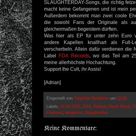
SLAUGHTERDAY-Songs, die richtig fetze
macht keine Gefangenen und ist mein pers
Außerdem bekommt man zwei coole Ehre
die sowohl Fans der Originale als au
gleichermaßen begeistern dürften.
Was hier als EP für unter zehn Euro v
andere Kapellen knallhart als Full-L
verscherbeln. Allein dafür verdienen die
Label
FDA Records
, wo das Teil am 25
meine allerhöchste Hochachtung.
Support the Cult, ihr Assis!
[Adrian]
Eingestellt von
Totgehört Redaktion
um
22:45
Labels:
20.06.2018
,
2018
,
Abattoir
,
Death Metal
,
F
Friesland
,
reingehört
,
Slaughterday
Keine Kommentare: