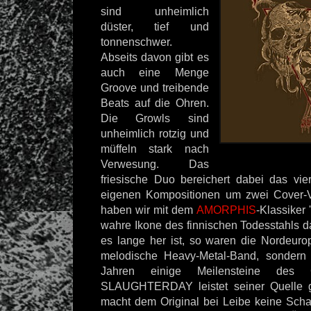
sind unheimlich
düster, tief und
tonnenschwer.
Abseits davon gibt es
auch eine Menge
Groove und treibende
Beats auf die Ohren.
Die Growls sind
unheimlich rotzig und
müffeln stark nach
Verwesung. Das
friesische Duo bereichert dabei das vi
eigenen Kompositionen um zwei Cover-
haben wir mit dem
AMORPHIS
-Klassiker 
wahre Ikone des finnischen Todesstahls 
es lange her ist, so waren die Nordeuro
melodische Heavy-Metal-Band, sondern
Jahren einige Meilensteine des G
SLAUGHTERDAY leistet seiner Quelle g
macht dem Original bei Leibe keine Sch