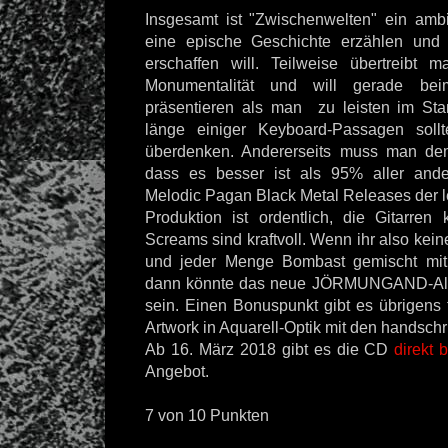
Insgesamt ist "Zwischenwelten" ein ambi
eine epische Geschichte erzählen und 
erschaffen will. Teilweise übertreibt
Monumentalität und will gerade be
präsentieren als man zu leisten im Sta
länge einiger Keyboard-Passagen sol
überdenken. Andererseits muss man de
dass es besser ist als 95% aller and
Melodic Pagan Black Metal Releases der l
Produktion ist ordentlich, die Gitarre
Screams sind kraftvoll. Wenn ihr also kei
und jeder Menge Bombast gemischt mit
dann könnte das neue JÖRMUNGAND-Al
sein. Einen Bonuspunkt gibt es übrigens
Artwork in Aquarell-Optik mit den handschr
Ab 16. März 2018 gibt es die CD
direkt 
Angebot.
7 von 10 Punkten