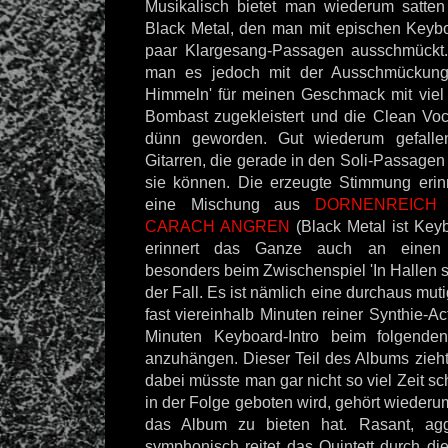
Musikalisch bietet man wiederum satten
Black Metal, den man mit epischen Keyb
paar Klargesang-Passagen ausschmückt.
man es jedoch mit der Ausschmückung
Himmeln' für meinen Geschmack mit viel
Bombast zugekleistert und die Clean Voc
dünn geworden. Gut wiederum gefalle
Gitarren, die gerade in den Soli-Passagen
sie können. Die erzeugte Stimmung erin
eine Mischung aus
DORNENREICH
(
CARACH ANGREN
(Black Metal ist Key
erinnert das Ganze auch an einen
besonders beim Zwischenspiel 'In Hallen s
der Fall. Es ist nämlich eine durchaus mu
fast viereinhalb Minuten reiner Synthie-A
Minuten Keyboard-Intro beim folgende
anzuhängen. Dieser Teil des Albums zieh
dabei müsste man gar nicht so viel Zeit s
in der Folge geboten wird, gehört wieder
das Album zu bieten hat. Rasant, ag
symphonisch reitet das Quintett durch di