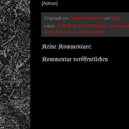
[Adrian]
Eingestellt von
Totgehört Redaktion
um
22:53
Labels:
16.03.2018
,
2018
,
CD-Review
,
Jörmungan
Metal
,
Pagan Metal
,
Zwischenwelten
Keine Kommentare:
Kommentar veröffentlichen