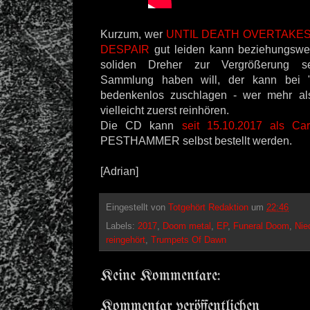
Kurzum, wer
UNTIL DEATH OVERTAKE
DESPAIR
gut leiden kann beziehungswei
soliden Dreher zur Vergrößerung se
Sammlung haben will, der kann bei 
bedenkenlos zuschlagen - wer mehr als 
vielleicht zuerst reinhören.
Die CD kann
seit 15.10.2017 als Ca
PESTHAMMER selbst bestellt werden.
[Adrian]
Eingestellt von
Totgehört Redaktion
um
22:46
Labels:
2017
,
Doom metal
,
EP
,
Funeral Doom
,
Nie
reingehört
,
Trumpets Of Dawn
Keine Kommentare:
Kommentar veröffentlichen