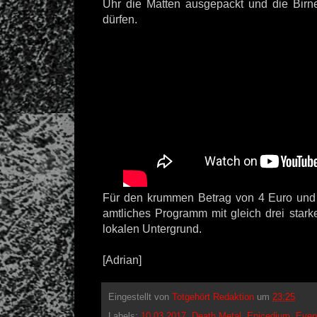
Uhr die Matten ausgepackt und die Birn
dürfen.
Für den krummen Betrag von 4 Euro und
amtliches Programm mit gleich drei stark
lokalen Untergrund.
[Adrian]
Eingestellt von
Totgehört Redaktion
um
23:25
Labels:
10.03.2017
,
Death Metal
,
Epicedium
,
Even