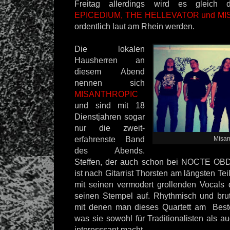
Freitag allerdings wird es gleich dr
EPICEDIUM, THE HELLEVATOR und M
ordentlich laut am Rhein werden.
Die lokalen
Hausherren an
diesem Abend
nennen sich
MISANTHROPIC
und sind mit 18
Dienstjahren sogar
nur die zweit-
erfahrenste Band
Misan
des Abends.
Steffen, der auch schon bei NOCTE OBD
ist nach Gitarrist Thorsten am längsten Tei
mit seinen vermodert grollenden Vocal
seinen Stempel auf. Rhythmisch und bruta
mit denen man dieses Quartett am Best
was sie sowohl für Traditionalisten als 
interesssant macht.