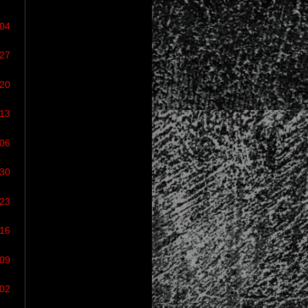
/04
/27
/20
/13
/06
/30
/23
/16
/09
/02