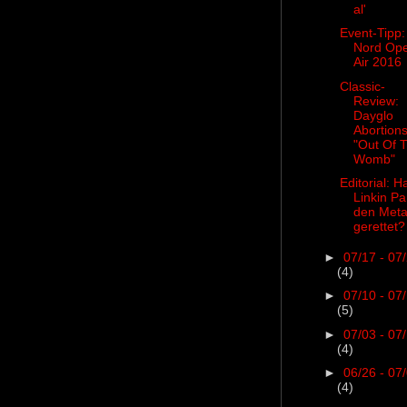
al'
Event-Tipp:
Nord Op
Air 2016
Classic-
Review:
Dayglo
Abortion
"Out Of 
Womb"
Editorial: H
Linkin Pa
den Meta
gerettet?
►
07/17 - 07
(4)
►
07/10 - 07
(5)
►
07/03 - 07
(4)
►
06/26 - 07
(4)