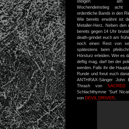
steigen am
Wochendeinstieg acht
ordentliche Bands in den R
Wie bereits erwähnt ist d
Metaller-Herz. Neben den 
bereits gegen 14 Uhr brutal
death-grindet euch
am früh
noch einen Rest von se
spätestens beim pfeilsc
Hörsturz erleiden. Wer es d
deftig mag, darf bei der p
werden. Falls ihr die Haupt
Runde und freut euch dana
ANTHRAX-Sänger John
Thrash von
SACRED
Schlachthymne 'Surf Nica
von
DEVIL DRIVER
.