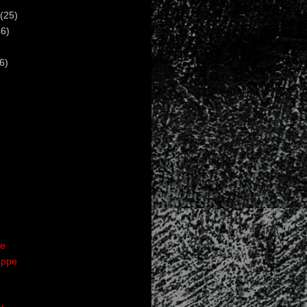
(25)
6)
6)
te
uppe