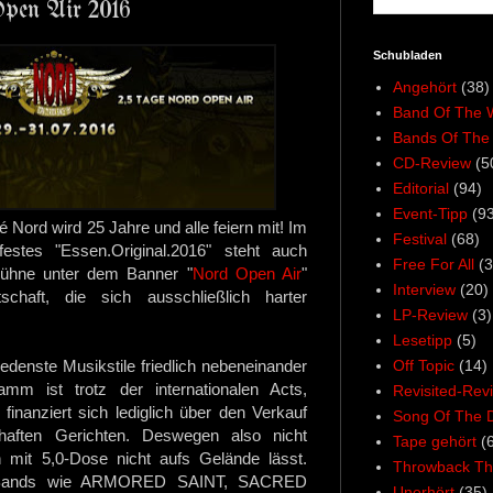
pen Air 2016
Schubladen
Angehört
(38)
Band Of The 
Bands Of The
CD-Review
(5
Editorial
(94)
Event-Tipp
(93
 Nord wird 25 Jahre und alle feiern mit! Im
Festival
(68)
stes "Essen.Original.2016" steht auch
Free For All
(3
Bühne unter dem Banner "
Nord Open Air
"
Interview
(20)
chaft, die sich ausschließlich harter
LP-Review
(3)
Lesetipp
(5)
Off Topic
(14)
iedenste Musikstile friedlich nebeneinander
m ist trotz der internationalen Acts,
Revisited-Rev
inanziert sich lediglich über den Verkauf
Song Of The 
aften Gerichten. Deswegen also nicht
Tape gehört
(
it 5,0-Dose nicht aufs Gelände lässt.
Throwback Th
t Bands wie ARMORED SAINT, SACRED
Unerhört
(35)