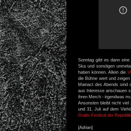
Sonntag gibt es dann eine
Ska und sonstigen unmetal
haben können. Allein die
V
die Bühne wert und zeigen
Mainact des Abends sind 
aus Interesse anschauen sol
ihren Merch - irgendwas mus
Ansonsten bleibt nicht vie
und 31. Juli auf dem Vieh
Gratis-Festival der Republi
[Adrian]