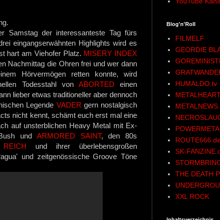
YouTube Kana
ing.
Blog'n'Roll
er Samstag der interessanteste Tag fürs
FILMELF
drei eingangserwähnten Highlights wird es
GEORDIE BL
st hart am Viehofer Platz.
MISERY INDEX
GOREMINIST
en Nachmittag
die Ohren frei und wer dann
GRATWANDE
inem Hörvermögen retten konnte, wird
HUMALDO.tv
hnellen Todesstahl von
ABORTED
einen
ann lieber etwas traditioneller aber dennoch
METALHEART
olnischen Legende
VADER
gern nostalgisch
METALNEWS.
acts nicht kennt, schämt euch erst mal eine
NECROSLAU
ch auf unsterblichen Heavy Metal mit Ex-
POWERMETAL
 Bush und
ARMORED SAINT
, den 80s
ROUTE666.d
 REICH
und ihrer überlebensgroßen
SK-FANZINE.
ragua' und zeitgenössische Groove Töne
STORMBRING
THE DEATH P
UNDERGROU
XXL ROCK
Inhaltsverzeichnis