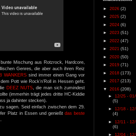
►
2026
(2)
►
2025
(2)
►
2024
(6)
►
2023
(51)
►
2022
(47)
►
2021
(51)
►
2020
(50)
 bunte Mischung aus Rotzrock, Hardcore,
►
2019
(71)
lischen Genres, die aber auch ihren Reiz
►
2018
(173)
8 WANKERS
sind immer einen Gang vor
►
2017
(213)
 dem Pott wie Rock'n'Roll in Hessen geht.
die
DEEZ NUTS
, die man sich zumindest
▼
2016
(208)
lte (immerhin trägt jedes dritte HC-Kiddie
►
12/25 - 01
s ja dahinter stecken).
(5)
l zu sagen. Seid einfach zwischen dem 29.
►
12/18 - 12
öfer Platz in Essen und genießt
das beste
(4)
k
.
►
12/11 - 12
(6)
►
12/04 - 12