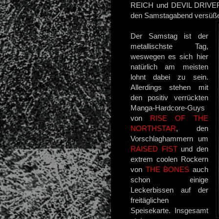
REICH und DEVIL DRIVER g
den Samstagabend versüß
Der Samstag ist der
metallischste Tag,
weswegen es sich hier
natürlich am meisten
lohnt dabei zu sein.
Allerdings stehen mit
den positiv verrückten
Manga-Hardcore-Guys
von
RISE OF THE
NORTHSTAR
, den
Vorschlaghammern um
RAISED FIST
und den
extrem coolen Rockern
von
THE BONES
auch
schon einige
Leckerbissen auf der
freitäglichen
Speisekarte. Insgesamt