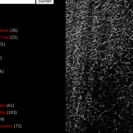
Week
(35)
 Year
(21)
01)
)
6)
iew
(61)
Day
(103)
69)
ursday
(72)