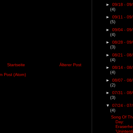
►
09/18 - 09
(4)
►
09/11 - 09
(5)
►
09/04 - 09
(4)
►
08/28 - 09
(3)
►
08/21 - 08
(4)
Startseite
Älterer Post
►
08/14 - 08
(4)
 Post (Atom)
►
08/07 - 08
(2)
►
07/31 - 08
(3)
▼
07/24 - 07
(4)
Song Of Th
Day:
Eraserh
'Unintent