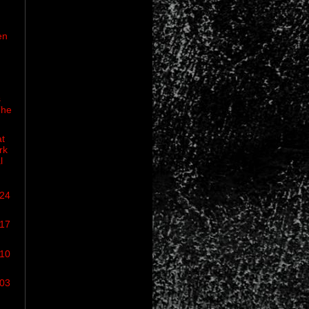
en
s
The
at
rk
l
/24
/17
/10
/03