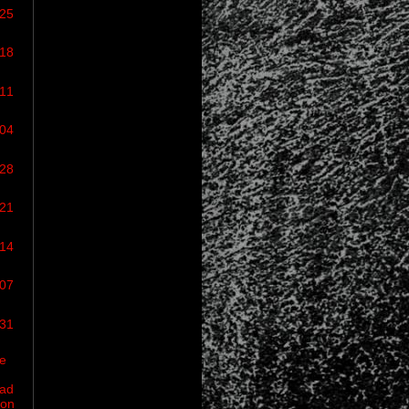
/25
/18
/11
/04
/28
/21
/14
/07
/31
e
ead
ion