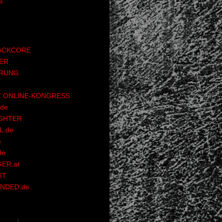
l
ACKCORE
ER
RUNG
 ONLINE-KONGRESS
de
GHTER
.de
e
de
ER.at
IT
NDED.de