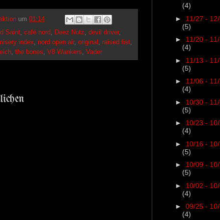
(4)
►
11/27 - 12
aktion
um
01:14
(5)
d Saint
,
café nord
,
Deez Nutz
,
devil driver
,
►
11/20 - 11
misery index
,
nord open air
,
original
,
raised fist
,
(4)
eich
,
the bones
,
V8 Wankers
,
Vader
►
11/13 - 11
(5)
►
11/06 - 11
(4)
lichen
►
10/30 - 11
(5)
►
10/23 - 10
(4)
►
10/16 - 10
(5)
►
10/09 - 10
(5)
►
10/02 - 10
(4)
►
09/25 - 10
(4)