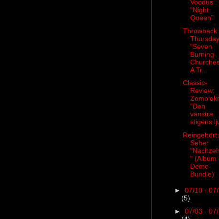
Voodus
"Night
Queen"
Throwback
Thursday
"Seven
Burning
Churches
A Tr...
Classic-
Review:
Zombiekr
"Den
vänstra
stigens lj
Reingehört:
Seher
"Nachzeh
" (Album
Demo
Bundle)
►
07/10 - 07
(5)
►
07/03 - 07
(4)