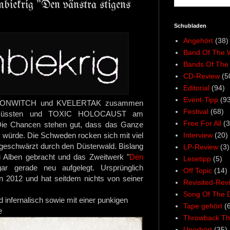
biekrig "Den vänstra stigens
Schubladen
Angehört
(38)
Band Of The 
Bands Of The
CD-Review
(5
Editorial
(94)
Event-Tipp
(93
TONWITCH und KVELERTAK zusammen
Festival
(68)
 müssten und TOXIC HOLOCAUST am
Free For All
(3
 Die Chancen stehen gut, dass das Ganze
Interview
(20)
 würde. Die Schweden rocken sich mit viel
ngeschwärzt durch den Düsterwald. Bislang
LP-Review
(3)
 Alben gebracht und das Zweitwerk "
Den
Lesetipp
(5)
ar gerade neu aufgelegt. Ursprünglich
Off Topic
(14)
n 2012 und hat seitdem nichts von seiner
Revisited-Rev
Song Of The 
d infernalisch sowie mit einer punkigen
Tape gehört
(
e
Throwback Th
Unerhört
(35)