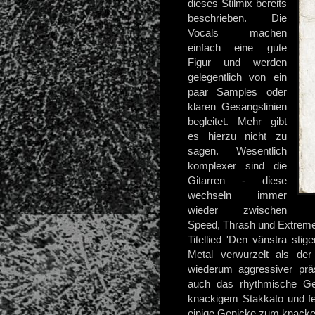
dieses Stilmix bereits
beschrieben. Die
Vocals machen
einfach eine gute
Figur und werden
gelegentlich von ein
paar Samples oder
klaren Gesangslinien
begleitet. Mehr gibt
es hierzu nicht zu
sagen. Wesentlich
komplexer sind die
Gitarren - diese
wechseln immer
wieder zwischen
Speed, Thrash und Extreme 
Titellied 'Den vänstra stig
Metal verwurzelt als der 
wiederum aggressiver präs
auch das rhythmische Ger
knackigem Stakkato und fe
einige Genicke zum knack