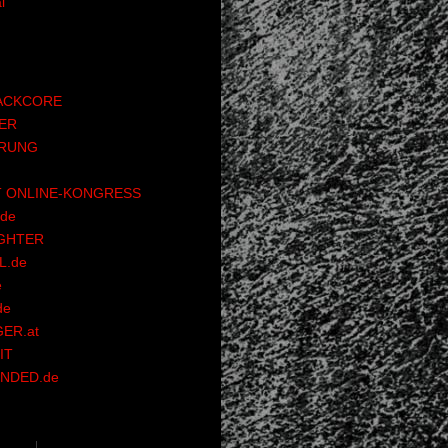
l
ACKCORE
ER
RUNG
 ONLINE-KONGRESS
de
GHTER
.de
e
de
ER.at
IT
NDED.de