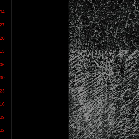
/04
/27
/20
/13
/06
/30
/23
/16
/09
/02