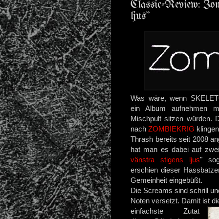
Classic-Review: Zom
ljus"
Was wäre, wenn SKELE
ein Album aufnehmen
Mischpult sitzen würden.
nach
ZOMBIEKRIG
klingen
Thrash bereits seit 2008 a
hat man es dabei auf zwei
vänstra stigens ljus
" sog
erschien dieser Hassbatze
Gemeinheit eingebüßt.
Die Screams sind schrill un
Noten versetzt. Damit ist di
einfachste Zutat