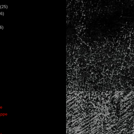
(25)
6)
6)
te
uppe