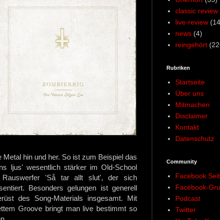
classic review
live-review
(14
news
(4)
reingehört
(22
Rubriken
Startseite
Über uns
Mitmachen
Disclaimer
Kontakt
Datenschutz
Metal hin und her. So ist zum Beispiel das
Community
ens ljus' wesentlich stärker im Old-School
Facebook Sei
Rauswerfer 'Så tar allt slut', der sich
Facebook-Gr
entiert. Besonders gelungen ist generell
üst des Song-Materials insgesamt. Mit
Podcast
ttem Groove bringt man live bestimmt so
Twitter
en.