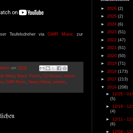
►
2026
(2)
►
2025
(2)
►
2024
(6)
►
2023
(51)
eser Teufelsdreher via
GMR Music
zur
►
2022
(47)
►
2021
(51)
►
2020
(50)
►
2019
(71)
aktion
um
19:55
►
2018
(173)
ck Metal
,
Black Thrash
,
CD-Review
,
classic
►
2017
(213)
us
,
GMR Music
,
Heavy Metal
,
sweden
,
▼
2016
(208)
►
12/25 - 01
(5)
►
12/18 - 12
(4)
lichen
►
12/11 - 12
(6)
►
12/04 - 12