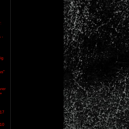
:
 -
ig
us"
rer
 +
/17
/10