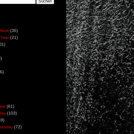
Week
(35)
 Year
(21)
01)
)
6)
iew
(61)
Day
(103)
69)
ursday
(72)