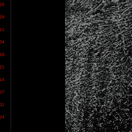
/25
/18
/11
/04
/28
/21
/14
/07
/31
/24
: