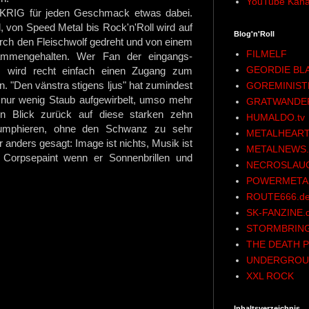
YouTube Kana
KRIG für jeden Geschmack etwas dabei.
, von Speed Metal bis Rock'n'Roll wird auf
Blog'n'Roll
urch den Fleischwolf gedreht und von einem
FILMELF
ammengehalten. Wer Fan der eingangs-
GEORDIE BL
, wird recht einfach einen Zugang zum
. "Den vänstra stigens ljus" hat zumindest
GOREMINIST
nur wenig Staub aufgewirbelt, umso mehr
GRATWANDE
n Blick zurück auf diese starken zehn
HUMALDO.tv
umphieren, ohne den Schwanz zu sehr
METALHEART
anders gesagt: Image ist nichts, Musik ist
METALNEWS.
 Corpsepaint wenn er Sonnenbrillen und
NECROSLAU
POWERMETAL
ROUTE666.d
SK-FANZINE.
STORMBRING
THE DEATH P
UNDERGROU
XXL ROCK
Inhaltsverzeichnis