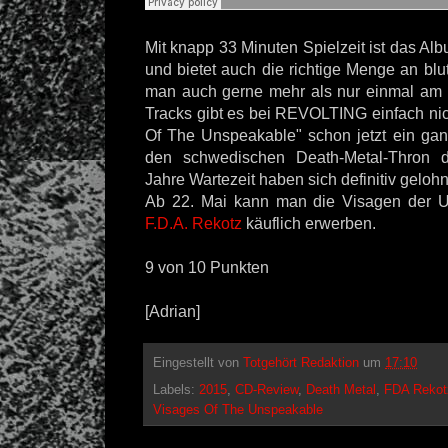
Mit knapp 33 Minuten Spielzeit ist das A
und bietet auch die richtige Menge an blut
man auch gerne mehr als nur einmal am 
Tracks gibt es bei REVOLTING einfach nic
Of The Unspeakable" schon jetzt ein gan
den schwedischen Death-Metal-Thron d
Jahre Wartezeit haben sich definitiv gelohn
Ab 22. Mai kann man die Visagen der U
F.D.A. Rekotz
käuflich erwerben.
9 von 10 Punkten
[Adrian]
Eingestellt von
Totgehört Redaktion
um
17:10
Labels:
2015
,
CD-Review
,
Death Metal
,
FDA Rekot
Visages Of The Unspeakable