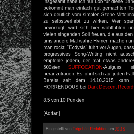
Insgesamt habe ich nur Lob für diese Ban
bekommt man einfach gut gemachten Tod
sich deutlich vom simplen Szene-Mittelm
zu selbstverliebt zu wirken. Wer span
bevorzugt, wird sich hier wohlfühlen u
vielen singenden Soli freuen, die aus de
ums andere Mal wahre Hymen machen und
man rockt. "Ecdysis" führt vor Augen, das
progressives Song-Writing nicht auss
empfehle jedem, der mal etwas anderes
500sten
SUFFOCATION
-Aufguss, 
heranzutrauen. Es lohnt sich auf jeden Fall
Bereits seit dem 14.10.2015 kann
HORRENDOUS bei
Dark Descent Record
8,5 von 10 Punkten
[Adrian]
Eingestellt von
Totgehört Redaktion
um
19:18