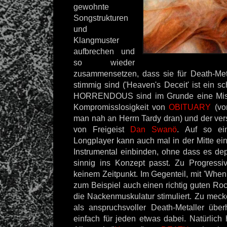
gewohnte
Songstrukturen
und
Klangmuster
aufbrechen und
so wieder
zusammensetzen, dass sie für Death-Me
stimmig sind ('Heaven's Deceit' ist ein sc
HORRENDOUS sind im Grunde eine Mis
Kompromisslosigkeit von
OBITUARY
(vo
man nah an Herrn Tardy dran) und der ver
von Freigeist
Dan Swanö
. Auf so e
Longplayer kann auch mal in der Mitte ein
Instrumental einbinden, ohne dass es depl
sinnig ins Konzept passt. Zu Progressi
keinem Zeitpunkt. Im Gegenteil, mit 'When 
zum Beispiel auch einen richtig guten Roc
die Nackenmuskulatur stimuliert. Zu meck
als anspruchsvoller Death-Metaller überh
einfach für jeden etwas dabei. Natürlich