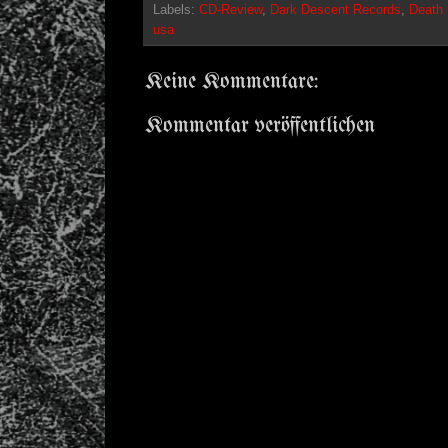
Labels:
CD-Review
,
Dark Descent Records
,
Death 
usa
Keine Kommentare:
Kommentar veröffentlichen