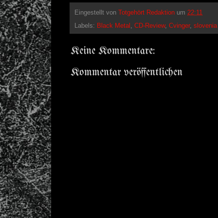
Eingestellt von
Totgehört Redaktion
um
22:11
Labels:
Black Metal
,
CD-Review
,
Cvinger
,
slovenia
Keine Kommentare:
Kommentar veröffentlichen