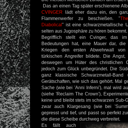
Das an einen Tag später erschienene Al
CVINGER
lädt eher dazu ein, den gan
Flammenwerfer zu beschießen. "
Th
Diabolical
" ist eine schwarzmetallische 
selten aus Jugosphäre zu hören bekommt
Begrifflich stellt ein Cvinger, das i
Bedeutungen hat, eine Mauer dar, die
Kriegen den ersten Abwehrwall von
türkischen Angreifer bildete. Die Angst,
deswegen um Hüter des christlichen G
jedoch zum Glück unbegründet. Die Südo
ganz klassische Schwarzmetall-Band 
Gerätschaften, wie sich das gehört. Mal ge
Sache (wie bei 'Anni Inferni'), mal wird a
(siehe 'Reclaim The Crown'), Experiment
keine und bleibt stets im schwarzen Sub-Ge
zwar auch Klargesang (wie bei 'Summo
gepresst und tief, und passt so perfekt 
die diese Scheibe durchweg verbreitet
.
Es fällt auch