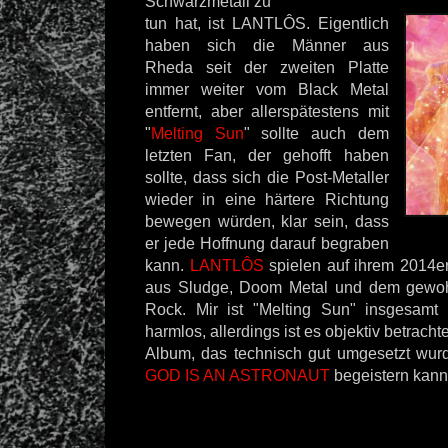
Schwarzmetall zu
tun hat, ist LANTLÔS. Eigentlich
haben sich die Männer aus
Rheda seit der zweiten Platte
immer weiter vom Black Metal
entfernt, aber allerspätestens mit
"
Melting Sun
" sollte auch dem
letzten Fan, der gehofft haben
sollte, dass sich die Post-Metaller
wieder in eine härtere Richtung
bewegen würden, klar sein, dass
er jede Hoffnung darauf begraben
kann.
LANTLÔS
spielen auf ihrem 2014e
aus Sludge, Doom Metal und dem gewoh
Rock. Mir ist "Melting Sun" insgesamt
harmlos, allerdings ist es objektiv betrach
Album, das technisch gut umgesetzt wur
GOD IS AN ASTRONAUT
begeistern kann