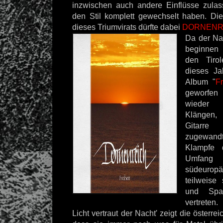
inzwischen auch andere Einflüsse zula
den Stil komplett gewechselt haben. Di
dieses Triumvirats dürfte dabei
DORNENR
Da der Nam
beginnen 
den Tiro
dieses Ja
Album "
Fr
geworfen
wieder 
Klängen,
Gitarre 
zugewan
Klampfe 
Umfang 
südeuropä
teilweise
und Span
vertreten.
Licht vertraut der Nacht' zeigt die österr