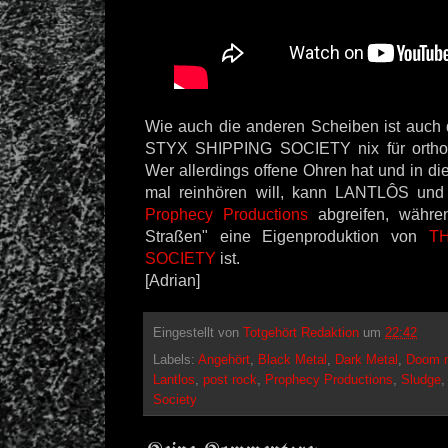
Wie auch die anderen Scheiben ist auch
STYX SHIPPING SOCIETY nix für ortho
Wer allerdings offene Ohren hat und in di
mal reinhören will, kann LANTLÔS u
Prophecy Productions
abgreifen, währe
Straßen" eine Eigenproduktion von
T
SOCIETY
ist.
[Adrian]
Eingestellt von
Totgehört Redaktion
um
22:42
Labels:
Angehört
,
Black Metal
,
Dark Metal
,
Doom m
Lantlos
,
post rock
,
Prophecy Productions
,
Sludge
Society