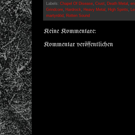
Labels:
Chapel Of Disease
,
Crust
,
Death Metal
,
en
Grindcore
,
Hardrock
,
Heavy Metal
,
High Spirits
,
Le
martyrdöd
,
Rotten Sound
Keine Kommentare:
Kommentar veröffentlichen